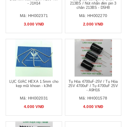
- J1H14
213BS / Nút nhấn đèn pin 3
chân 213BS - D5H8
Mã:
HH002371
Mã:
HH002270
3.000 VNĐ
2.000 VNĐ
LỤC GIÁC HEXA 1.5mm cho
Tụ Hóa 4700uF-25V / Tụ Hóa
kẹp mũi khoan - k3h8
25V 4700uF / Tụ 4700uF 25V
- A9H16
Mã:
HH002031
Mã:
HH001578
4.000 VNĐ
4.000 VNĐ