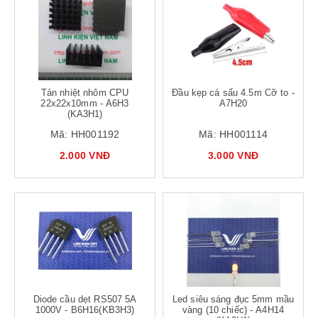
Tản nhiệt nhôm CPU
Đầu kẹp cá sấu 4.5m Cỡ to -
22x22x10mm - A6H3
A7H20
(KA3H1)
Mã:
HH001192
Mã:
HH001114
2.000 VNĐ
3.000 VNĐ
Diode cầu dẹt RS507 5A
Led siêu sáng đục 5mm mầu
1000V - B6H16(KB3H3)
vàng (10 chiếc) - A4H14