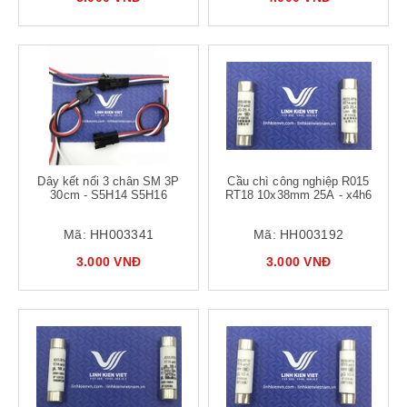
Dây kết nối 3 chân SM 3P
Cầu chì công nghiệp R015
30cm - S5H14 S5H16
RT18 10x38mm 25A - x4h6
Mã:
HH003341
Mã:
HH003192
3.000 VNĐ
3.000 VNĐ