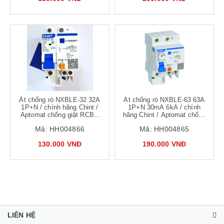
Át chống rò NXBLE-32 32A
Át chống rò NXBLE-63 63A
1P+N / chính hãng Chint /
1P+N 30mA 6kA / chính
Aptomat chống giật RCBO
hãng Chint / Aptomat chống
C32
giật RCBO NXBLE-63 C63
Mã:
HH004866
Mã:
HH004865
130.000 VNĐ
190.000 VNĐ
LIÊN HỆ