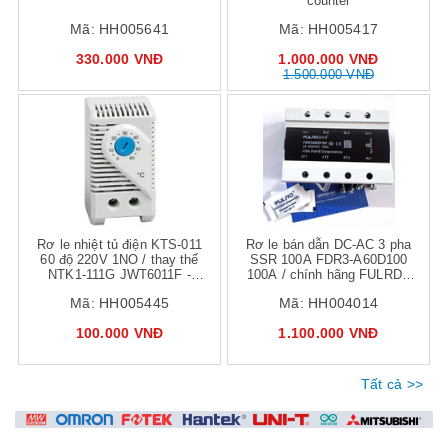
counter
Mã:
HH005641
Mã:
HH005417
330.000 VNĐ
1.000.000 VNĐ
1.500.000 VNĐ
Mua hàng
Mua hàng
Mua
Rơ le nhiệt tủ điện KTS-011
Rơ le bán dẫn DC-AC 3 pha
60 độ 220V 1NO / thay thế
SSR 100A FDR3-A60D100
NTK1-111G JWT6011F -
100A / chính hãng FULRD /
J2H21 J2H22 J2H23
FDR-D48100Z
Mã:
HH005445
Mã:
HH004014
100.000 VNĐ
1.100.000 VNĐ
Tất cả >>