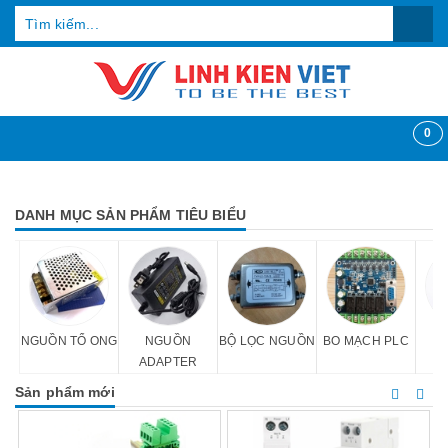
0
DANH MỤC SẢN PHẨM TIÊU BIỂU
NGUỒN TỔ ONG
NGUỒN
BỘ LỌC NGUỒN
BO MẠCH PLC
C
ADAPTER
Sản phẩm mới