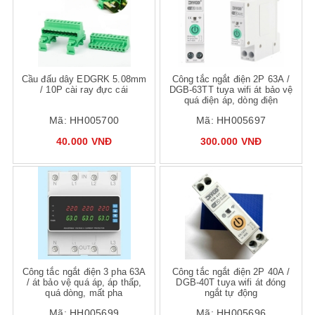
Mua hàng
Mua hàng
Mua
Cầu đấu dây EDGRK 5.08mm
Công tắc ngắt điện 2P 63A /
/ 10P cài ray đực cái
DGB-63TT tuya wifi át bảo vệ
quá điện áp, dòng điện
Mã:
HH005700
Mã:
HH005697
40.000 VNĐ
300.000 VNĐ
Mua hàng
Mua hàng
Mua
Công tắc ngắt điện 3 pha 63A
Công tắc ngắt điện 2P 40A /
/ át bảo vệ quá áp, áp thấp,
DGB-40T tuya wifi át đóng
quá dòng, mất pha
ngắt tự động
Mã:
HH005699
Mã:
HH005696