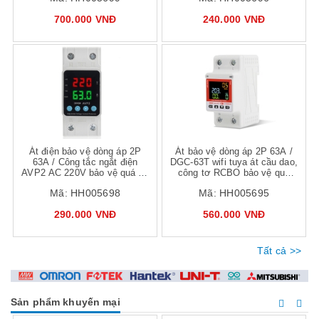
700.000 VNĐ
240.000 VNĐ
Mua hàng
Mua hàng
Mua
Át điện bảo vệ dòng áp 2P
Át bảo vệ dòng áp 2P 63A /
63A / Công tắc ngắt điện
DGC-63T wifi tuya át cầu dao,
AVP2 AC 220V bảo vệ quá áp
công tơ RCBO bảo vệ quá
, dòng, áp thấp, hẹn giờ
điện áp, dòng
Mã:
HH005698
Mã:
HH005695
290.000 VNĐ
560.000 VNĐ
Tất cả >>
Sản phẩm khuyến mại