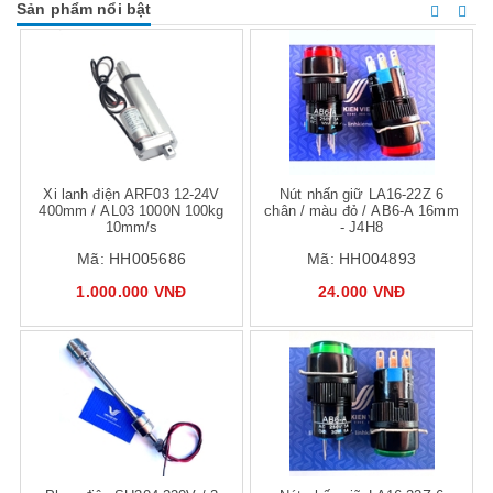
Sản phẩm nổi bật
Mua hàng
Mua hàng
Mua
Xi lanh điện ARF03 12-24V
Nút nhấn giữ LA16-22Z 6
400mm / AL03 1000N 100kg
chân / màu đỏ / AB6-A 16mm
10mm/s
- J4H8
Mã:
HH005686
Mã:
HH004893
1.000.000 VNĐ
24.000 VNĐ
Mua hàng
Mua hàng
Mua