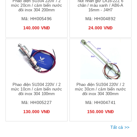
Phao điện SU304 220V / 2
Nút nhấn giữ LA16-22Z 6
mức 20cm / cảm biến nước
chân / màu xanh / AB6-A
đôi inox 304 200mm
16mm - J4H7
Mã:
HH005496
Mã:
HH004892
140.000 VNĐ
24.000 VNĐ
Mua hàng
Mua hàng
Mua
Phao điện SU304 220V / 2
Phao điện SU304 220V / 2
mức 10cm / cảm biến nước
mức 30cm / cảm biến nước
đôi inox 304 100mm
đôi inox 304 300mm
Mã:
HH005227
Mã:
HH004741
130.000 VNĐ
150.000 VNĐ
Tất cả >>