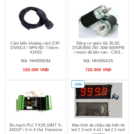
Mua hàng
Mua hàng
Mua
Cảm biến khoảng cách E3F-
Động cơ giảm tốc BLDC
DS50C4 / NPN NO 7-50cm -
37GB3650 24V 30W 600RPM
A1H15
/ motor độ bền cao - C2H13
C2H11
Mã:
HH005694
Mã:
HH005425
150.000 VNĐ
720.000 VNĐ
-33%
Mua hàng
Mua hàng
Mua
Bo mạch PLC FX2N 10MT S-
Màn hình đo chiều dài hiển thị
2AD1P / 6 In 4 Out Transistor
led 2.3 inch 4 số / led 2.3 inch