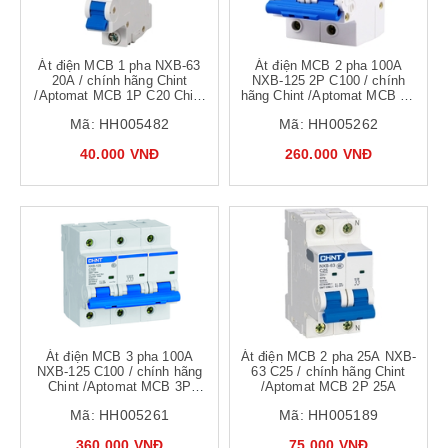
Át điện MCB 1 pha NXB-63
Át điện MCB 2 pha 100A
20A / chính hãng Chint
NXB-125 2P C100 / chính
/Aptomat MCB 1P C20 Chint
hãng Chint /Aptomat MCB 2P
NXB-63
63A Chint NXB-125 C100
Mã:
HH005482
Mã:
HH005262
40.000 VNĐ
260.000 VNĐ
Át điện MCB 3 pha 100A
Át điện MCB 2 pha 25A NXB-
NXB-125 C100 / chính hãng
63 C25 / chính hãng Chint
Chint /Aptomat MCB 3P
/Aptomat MCB 2P 25A
100A Chint NXB-125
Mã:
HH005261
Mã:
HH005189
360.000 VNĐ
75.000 VNĐ