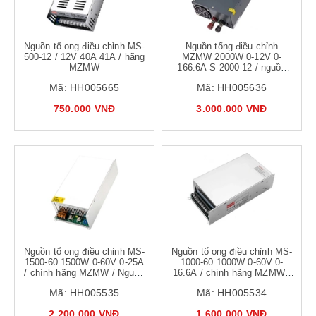
Nguồn tổ ong điều chỉnh MS-
Nguồn tổng điều chỉnh
500-12 / 12V 40A 41A / hãng
MZMW 2000W 0-12V 0-
MZMW
166.6A S-2000-12 / nguồn
điều khiển dòng áp 166A hiệu
Mã:
HH005665
Mã:
HH005636
suất cao cho máy laser, thẩm
mỹ
750.000 VNĐ
3.000.000 VNĐ
Nguồn tổ ong điều chỉnh MS-
Nguồn tổ ong điều chỉnh MS-
1500-60 1500W 0-60V 0-25A
1000-60 1000W 0-60V 0-
/ chính hãng MZMW / Nguồn
16.6A / chính hãng MZMW /
hiệu suất cao
Nguồn hiệu suất cao
Mã:
HH005535
Mã:
HH005534
2.200.000 VNĐ
1.600.000 VNĐ