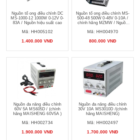
Nguồn tổ ong điều chỉnh DC
Nguồn tổ ong điều chỉnh MS-
MS-1000-12 1000W 0-12V 0-
500-48 500W 0-48V 0-10A /
83A / Nguồn hiệu suất cao
chính hãng MZMW / Nguồn
chất lượng cao
Mã:
HH005102
Mã:
HH004970
1.400.000 VNĐ
800.000 VNĐ
Nguồn đa năng điều chỉnh
Nguồn đa năng điều chỉnh
60V 5A MS605D / (chính
30V 10A MS3010D /(chính
hãng MAISHENG 60V5A )
hãng MAISHENG)
Mã:
HH002734
Mã:
HH002497
1.900.000 VNĐ
1.700.000 VNĐ