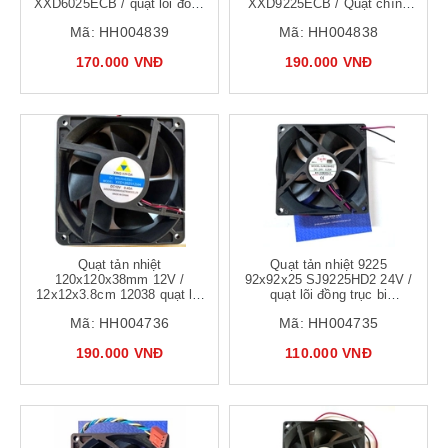
XXD6025ECB / quạt lõi đồng
XXD9225ECB / Quạt chính
chính hãng 6x6x2.5cm -
hãng 9x9x2.5cm lõi đồng
Mã:
HH004839
Mã:
HH004838
b5h15
vòng bi
170.000 VNĐ
190.000 VNĐ
Quạt tản nhiệt
Quạt tản nhiệt 9225
120x120x38mm 12V /
92x92x25 SJ9225HD2 24V /
12x12x3.8cm 12038 quạt lõi
quạt lõi đồng trục bi
đồng
9x9x2.5cm
Mã:
HH004736
Mã:
HH004735
190.000 VNĐ
110.000 VNĐ