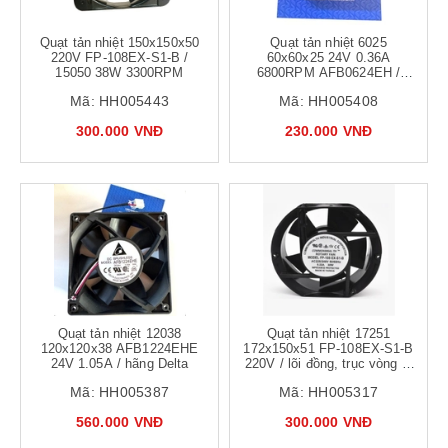
Quạt tản nhiệt 150x150x50
Quạt tản nhiệt 6025
220V FP-108EX-S1-B /
60x60x25 24V 0.36A
15050 38W 3300RPM
6800RPM AFB0624EH /
chính hãng Delta - b4h4
Mã:
HH005443
Mã:
HH005408
300.000 VNĐ
230.000 VNĐ
Quạt tản nhiệt 12038
Quạt tản nhiệt 17251
120x120x38 AFB1224EHE
172x150x51 FP-108EX-S1-B
24V 1.05A / hãng Delta
220V / lõi đồng, trục vòng bi
độ bền cao
Mã:
HH005387
Mã:
HH005317
560.000 VNĐ
300.000 VNĐ