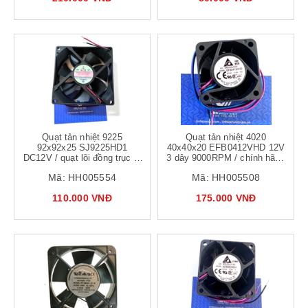
Quạt tản nhiệt 9225
Quạt tản nhiệt 4020
92x92x25 SJ9225HD1
40x40x20 EFB0412VHD 12V
DC12V / quạt lõi đồng trục bi
3 dây 9000RPM / chính hãng
9x9x2.5cm
delta / quạt ups, biến tần -
Mã:
HH005554
Mã:
HH005508
A8H15
110.000 VNĐ
175.000 VNĐ