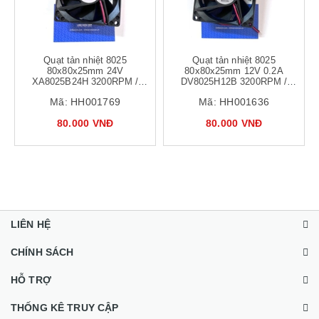
Quạt tản nhiệt 8025
Quạt tản nhiệt 8025
80x80x25mm 24V
80x80x25mm 12V 0.2A
XA8025B24H 3200RPM /
DV8025H12B 3200RPM /
quạt 8x8x2.5cm lõi đồng ,
quạt 8x8x2.5cm lõi đồng ,
Mã:
HH001769
Mã:
HH001636
trục vòng bi
trục vòng bi
80.000 VNĐ
80.000 VNĐ
LIÊN HỆ
CHÍNH SÁCH
HỖ TRỢ
THỐNG KÊ TRUY CẬP