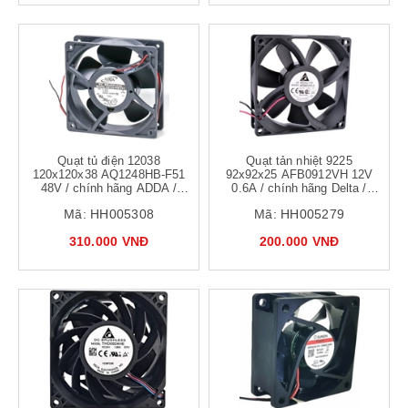
Quạt tủ điện 12038
Quạt tản nhiệt 9225
120x120x38 AQ1248HB-F51
92x92x25 AFB0912VH 12V
48V / chính hãng ADDA /
0.6A / chính hãng Delta /
quạt kháng nước phun
Quạt 9x9cm làm mát tủ điện,
Mã:
HH005308
Mã:
HH005279
sương tạo ẩm 48V IP55
biến tần tốc độ cao
310.000 VNĐ
200.000 VNĐ