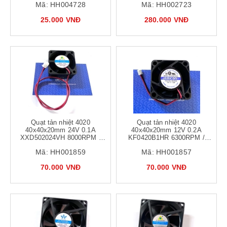
Mã:
HH004728
Mã:
HH002723
25.000 VNĐ
280.000 VNĐ
Quạt tản nhiệt 4020
Quạt tản nhiệt 4020
40x40x20mm 24V 0.1A
40x40x20mm 12V 0.2A
XXD502024VH 8000RPM /
KF0420B1HR 6300RPM /
Quạt 4x4x2cm lõi đồng -
Quạt 4x4x2cm lõi đồng -
Mã:
HH001859
Mã:
HH001857
b6h19
B6H17
70.000 VNĐ
70.000 VNĐ