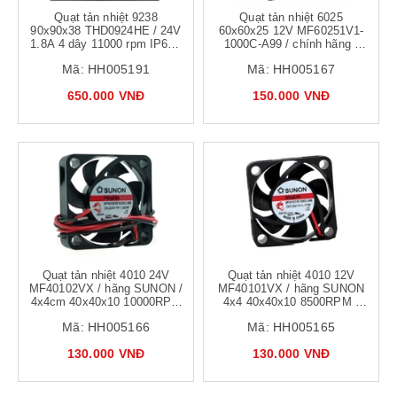
Quạt tản nhiệt 9238
Quạt tản nhiệt 6025
90x90x38 THD0924HE / 24V
60x60x25 12V MF60251V1-
1.8A 4 dây 11000 rpm IP68 /
1000C-A99 / chính hãng /
chính hãng Delta / quạt làm
quạt tủ điện biến tần 6x6cm -
Mã:
HH005191
Mã:
HH005167
mát tủ điện biến tần chịu
b2h20
nước
650.000 VNĐ
150.000 VNĐ
Quạt tản nhiệt 4010 24V
Quạt tản nhiệt 4010 12V
MF40102VX / hãng SUNON /
MF40101VX / hãng SUNON
4x4cm 40x40x10 10000RPM
4x4 40x40x10 8500RPM -
/ b5h8
B5H20
Mã:
HH005166
Mã:
HH005165
130.000 VNĐ
130.000 VNĐ