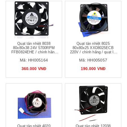
Quạt tản nhiệt 8038
Quạt tản nhiệt 8025
80x80x38 24V 5700RPM
80x80x25 XXD8025ECB
FFB0824EHE / chính hãng
220V / chính hãng / quạt lõi
Delta / quạt 8x8 siêu mạnh
đồng tủ điện, biến tần
Mã:
HH005164
Mã:
HH005057
80 CFM
8x8x2.5cm
360.000 VNĐ
190.000 VNĐ
Quạt tản nhiệt 4020
Quạt tản nhiệt 12038