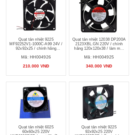
Quạt tản nhiệt 9225
Quạt tản nhiệt 12038 DP200A
MF92252V1-1000C-A99 24V /
2123XBL.GN 220V / chính
92x92x25 / chính hãng
hãng 120x120x38 / làm mát
9x9cm
tủ điện, biến tần
Mã:
HH004926
Mã:
HH004925
210.000 VNĐ
340.000 VNĐ
Quạt tản nhiệt 6025
Quạt tản nhiệt 9225
60x60x25 220V
92x92x25 220V