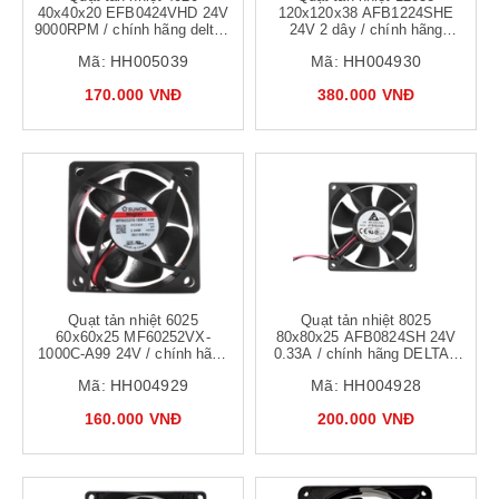
40x40x20 EFB0424VHD 24V
120x120x38 AFB1224SHE
9000RPM / chính hãng delta /
24V 2 dây / chính hãng
quạt ups, biến tần 4x4cm -
DELTA / Quạt làm mát tủ
Mã:
HH005039
Mã:
HH004930
a10h16
điện, biến tần tốc độ cao
12x12x3.8
170.000 VNĐ
380.000 VNĐ
Quạt tản nhiệt 6025
Quạt tản nhiệt 8025
60x60x25 MF60252VX-
80x80x25 AFB0824SH 24V
1000C-A99 24V / chính hãng
0.33A / chính hãng DELTA /
/ Quạt tủ điện, biến tần
Quạt làm mát tủ điện, biến
Mã:
HH004929
Mã:
HH004928
6x6cmđộ ồn thấp - b2h5
tần 8x8cm tốc độ cao
160.000 VNĐ
200.000 VNĐ