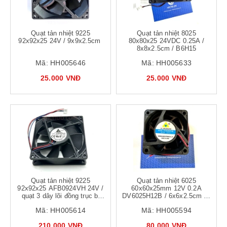
Quạt tản nhiệt 9225
Quạt tản nhiệt 8025
92x92x25 24V / 9x9x2.5cm
80x80x25 24VDC 0.25A /
8x8x2.5cm / B6H15
Mã:
HH005646
Mã:
HH005633
25.000 VNĐ
25.000 VNĐ
Quạt tản nhiệt 9225
Quạt tản nhiệt 6025
92x92x25 AFB0924VH 24V /
60x60x25mm 12V 0.2A
quạt 3 dây lõi đồng trục bi
DV6025H12B / 6x6x2.5cm lõi
hãng Delta
đồng, trục vòng bi - B6H14
Mã:
HH005614
Mã:
HH005594
210.000 VNĐ
80.000 VNĐ