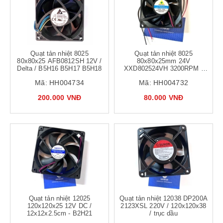
Quạt tản nhiệt 8025
Quạt tản nhiệt 8025
80x80x25 AFB0812SH 12V /
80x80x25mm 24V
Delta / B5H16 B5H17 B5H18
XXD802524VH 3200RPM /
quạt 8x8x2.5cm lõi đồng ,
Mã:
HH004734
Mã:
HH004732
trục vòng bi
200.000 VNĐ
80.000 VNĐ
Quạt tản nhiệt 12025
Quạt tản nhiệt 12038 DP200A
120x120x25 12V DC /
2123XSL 220V / 120x120x38
12x12x2.5cm - B2H21
/ trục dầu