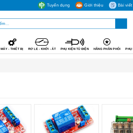
Tuyển dụng
Giới thiệu
Bài viết
MÁY - THIẾT BỊ
RƠ LE - KHỞI - ÁT
PHỤ KIỆN TỦ ĐIỆN
HÃNG PHÂN PHỐI
PHỤ 
Mua hàng