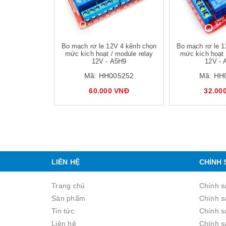
Bo mạch rơ le 12V 4 kênh chọn
Bo mạch rơ le 1
mức kích hoạt / module relay
mức kích hoạt 
12V - A5H9
12V - 
Mã:
HH005252
Mã:
HH
60.000 VNĐ
32.00
LIÊN HỆ
CHÍNH 
Trang chủ
Chính s
Sản phẩm
Chính s
Tin tức
Chính sa
Liên hệ
Chính s