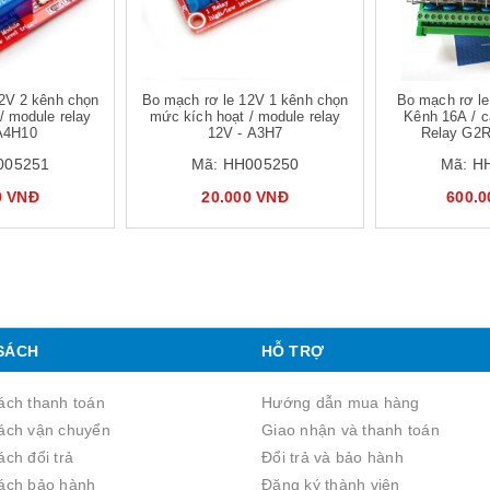
2V 2 kênh chọn
Bo mạch rơ le 12V 1 kênh chọn
Bo mạch rơ l
/ module relay
mức kích hoạt / module relay
Kênh 16A / c
A4H10
12V - A3H7
Relay G2R
005251
Mã:
HH005250
Mã:
H
0 VNĐ
20.000 VNĐ
600.
SÁCH
HỖ TRỢ
ách thanh toán
Hướng dẫn mua hàng
ách vận chuyển
Giao nhận và thanh toán
́ch đổi trả
Đổi trả và bảo hành
ách bảo hành
Đăng ký thành viên