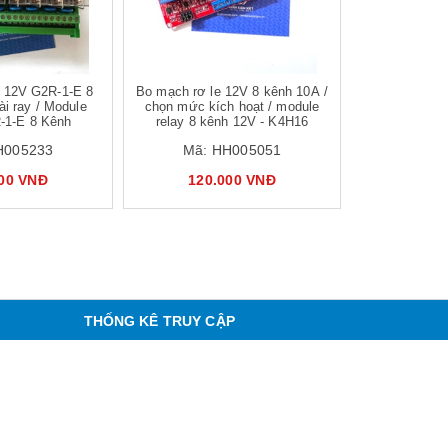
e 12V G2R-1-E 8
Bo mạch rơ le 12V 8 kênh 10A /
ài ray / Module
chọn mức kích hoạt / module
-1-E 8 Kênh
relay 8 kênh 12V - K4H16
H005233
Mã:
HH005051
000 VNĐ
120.000 VNĐ
THỐNG KÊ TRUY CẬP