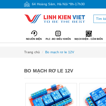
64 Hoàng Sâm, Hà Nội *8h-17h30
NGUỒN ĐIỆN
PLC -BO ĐIỀU KHIỂN
MẠCH ĐIỆN - CẢM BIẾN
Trang chủ
Bo mạch rơ le 12V
BO MẠCH RƠ LE 12V
Mua hàng
Mua hàng