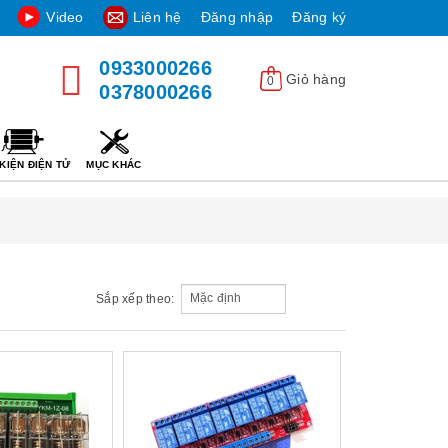
Video
Liên hệ
Đăng nhập
Đăng ký
0933000266
Giỏ hàng
0
0378000266
KIỆN ĐIỆN TỬ
MỤC KHÁC
Sắp xếp theo: