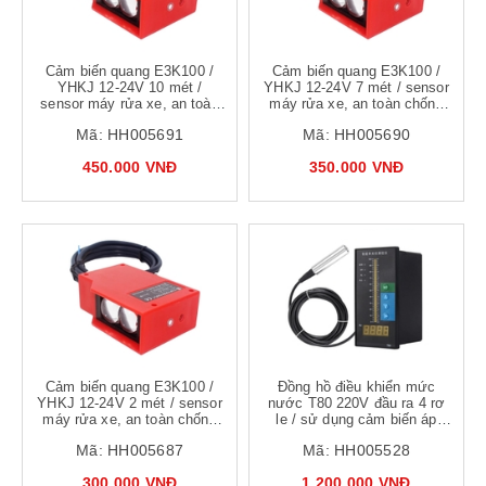
Cảm biến quang E3K100 /
Cảm biến quang E3K100 /
YHKJ 12-24V 10 mét /
YHKJ 12-24V 7 mét / sensor
sensor máy rửa xe, an toàn
máy rửa xe, an toàn chống
chống nước
nước
Mã:
HH005691
Mã:
HH005690
450.000 VNĐ
350.000 VNĐ
Cảm biến quang E3K100 /
Đồng hồ điều khiển mức
YHKJ 12-24V 2 mét / sensor
nước T80 220V đầu ra 4 rơ
máy rửa xe, an toàn chống
le / sử dụng cảm biến áp
nước
suất 4-20mA dây 5 mét
Mã:
HH005687
Mã:
HH005528
300.000 VNĐ
1.200.000 VNĐ