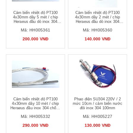
Cảm biến nhiệt độ PT100
Cảm biến nhiệt độ PT100
4x30mm dây 5 mét / chip
4x30mm dây 2 mét / chip
Heraeus đầu dò inox 304
Heraeus đầu dò inox 304
chống nước bọc Teflon cho
chống nước bọc Teflon cho
Mã:
HH005361
Mã:
HH005360
thực phẩm - A4H16
thực phẩm - A6H9
200.000 VNĐ
140.000 VNĐ
Cảm biến nhiệt độ PT100
Phao điện SU304 220V / 2
4x30mm dây 10 mét / chip
mức 10cm / cảm biến nước
Heraeus đầu inox 304 chống
đôi inox 304 100mm
nước bọc Teflon / A6H16
Mã:
HH005332
Mã:
HH005227
290.000 VNĐ
130.000 VNĐ