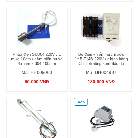
Phao điện SU304 220V / 1
Bộ điều khiển mức nước
mức 10cm / cảm biến nước
JYB-714B 220V / chính hãng
đơn inox 304 100mm
Chint /không kèm đầu dò
cảm biến nước
Mã:
HH005060
Mã:
HH004987
90.000 VNĐ
180.000 VNĐ
-42%