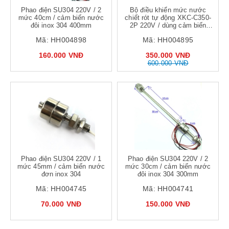
Phao điện SU304 220V / 2
Bộ điều khiển mức nước
mức 40cm / cảm biến nước
chiết rót tự động XKC-C350-
đôi inox 304 400mm
2P 220V / dùng cảm biến
mực nước XKC-Y25-V dây 3
Mã:
HH004898
Mã:
HH004895
mét
160.000 VNĐ
350.000 VNĐ
600.000 VNĐ
Phao điện SU304 220V / 1
Phao điện SU304 220V / 2
mức 45mm / cảm biến nước
mức 30cm / cảm biến nước
đơn inox 304
đôi inox 304 300mm
Mã:
HH004745
Mã:
HH004741
70.000 VNĐ
150.000 VNĐ