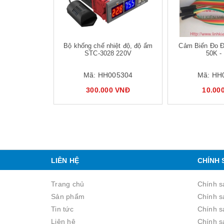
Bộ khống chế nhiệt độ, độ ẩm
Cảm Biến Đo Đ
STC-3028 220V
50K -
Mã:
HH005304
Mã:
HH
300.000 VNĐ
10.00
LIÊN HỆ
CHÍNH 
Trang chủ
Chính s
Sản phẩm
Chính s
Tin tức
Chính sa
Liên hệ
Chính s