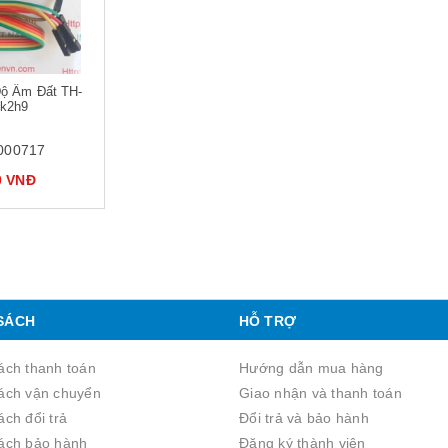
ộ Ẩm Đất TH-
 k2h9
000717
0 VNĐ
SÁCH
HỖ TRỢ
ách thanh toán
Hướng dẫn mua hàng
ách vận chuyển
Giao nhận và thanh toán
́ch đổi trả
Đổi trả và bảo hành
ách bảo hành
Đăng ký thành viên