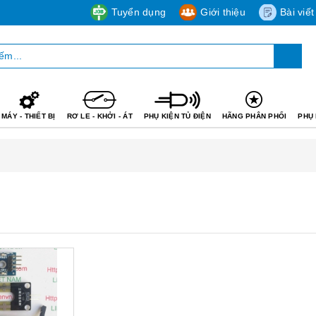
Tuyển dụng
Giới thiệu
Bài viết
MÁY - THIẾT BỊ
RƠ LE - KHỞI - ÁT
PHỤ KIỆN TỦ ĐIỆN
HÃNG PHÂN PHỐI
PHỤ 