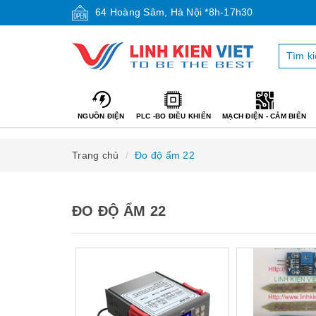
64 Hoàng Sâm, Hà Nội *8h-17h30
NGUỒN ĐIỆN
PLC -BO ĐIỀU KHIỂN
MẠCH ĐIỆN - CẢM BIẾN
Trang chủ
Đo độ ẩm 22
ĐO ĐỘ ẨM 22