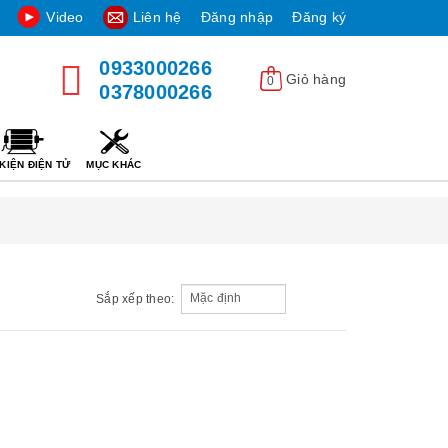
Video
Liên hệ
Đăng nhập
Đăng ký
0933000266
Giỏ hàng
0
0378000266
KIỆN ĐIỆN TỬ
MỤC KHÁC
Sắp xếp theo: