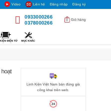
Video
Liên hệ
Đăng nhập
Đăng ký
0933000266
Giỏ hàng
0
0378000266
KIỆN ĐIỆN TỬ
MỤC KHÁC
 hoạt
Linh Kiện Việt Nam bán đúng giá
công khai trên web.