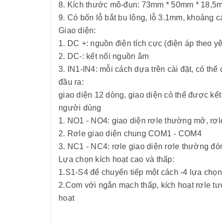
8. Kích thước mô-đun: 73mm * 50mm * 18,5m
9. Có bốn lỗ bắt bu lông, lỗ 3.1mm, khoảng
Giao diện:
1. DC +: nguồn điện tích cực (điện áp theo y
2. DC-: kết nối nguồn âm
3. IN1-IN4: mỗi cách dựa trên cài đặt, có th
đầu ra:
giao diện 12 dòng, giao diện có thể được kết 
người dùng
1. NO1 - NO4: giao diện rơle thường mở, rơl
2. Rơle giao diện chung COM1 - COM4
3. NC1 - NC4: rơle giao diện rơle thường đó
Lựa chọn kích hoạt cao và thấp:
1.S1-S4 để chuyển tiếp một cách -4 lựa chọn
2.Com với ngắn mạch thấp, kích hoạt rơle t
hoạt