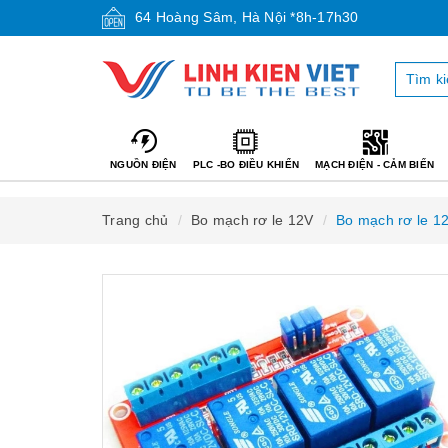
64 Hoàng Sâm, Hà Nội *8h-17h30
NGUỒN ĐIỆN
PLC -BO ĐIỀU KHIỂN
MẠCH ĐIỆN - CẢM BIẾN
Trang chủ
Bo mạch rơ le 12V
Bo mạch rơ le 12