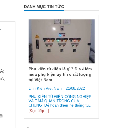
DANH MỤC TIN TỨC
/
 dụng và
 chống
Phụ kiện tủ điện là gì? Địa điểm
A;
mua phụ kiện uy tín chất lượng
mA;
tại Việt Nam
6/2023
Linh Kiện Việt Nam
21/08/2022
ng và các
Công tắc hàn
 EMI
loại công tắ
PHỤ KIỆN TỦ ĐIỆN CÔNG NGHIỆP
 /
VÀ TẦM QUAN TRỌNG CỦA
biến nhất hi
điện từ” và
CHÚNG Để hoàn thiện hệ thống tủ
tần số
điện công nghiệp thì ngoài vỏ tủ điện,
Linh Kiện Việ
[Đọc tiếp...]
 liên tục.
bạn cần phải sử dụng đến rất nhiều
 làm hỏng
ối,
linh kiện tủ điện công nghiệp khác
Công tắc hành 
..
nhau. Vậy các loại phụ kiện tủ điện
thường lệ thì 
công nghiệp bao gồm những gì?
chính chúng t