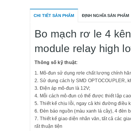
CHI TIẾT SẢN PHẨM
ĐỊNH NGHĨA SẢN PHẨM
Bo mạch rơ le 4 kên
module relay high l
Thông số kỹ thuật:
1. Mô-đun sử dụng rơle chất lượng chính hã
2. Sử dụng cách ly SMD OPTOCOUPLER, khả n
3. Điện áp mô-đun là 12V;
4. Mỗi cách mô-đun có thể được thiết lập cao
5. Thiết kế chịu lỗi, ngay cả khi đường điều 
6. Đèn báo nguồn (màu xanh lá cây), 4 đèn bá
7. Thiết kế giao diện nhân văn, tất cả các gi
rất thuận tiện