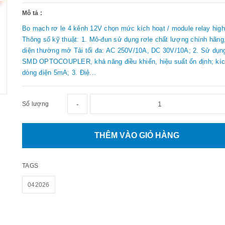
Mô tả :
Bo mạch rơ le 4 kênh 12V chọn mức kích hoạt / module relay high
Thông số kỹ thuật: 1. Mô-đun sử dụng rơle chất lượng chính hãng,
diện thường mở Tải tối đa: AC 250V/10A, DC 30V/10A; 2. Sử dụng
SMD OPTOCOUPLER, khả năng điều khiển, hiệu suất ổn định; kíc
dòng điện 5mA; 3. Điệ...
-
Số lượng
THÊM VÀO GIỎ HÀNG
TAGS
042026