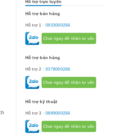
Hỗ trợ trực tuyến
Chúng có tác dụng như thế nào hãy...
về dòng thiết 
[Đọc tiếp...]
hành trình hay
hạn hành trình
Hỗ trợ bán hàng
để giới hạn hà
phận chuyển đ
Hỗ trợ 1 :
0933000266
cơ cấu...
Chat ngay để nhận tư vấn
Hỗ trợ bán hàng
Hỗ trợ 2 :
0378000266
Chat ngay để nhận tư vấn
Hỗ trợ kỹ thuật
ch
Hỗ trợ 3 :
0889000266
Chat ngay để nhận tư vấn