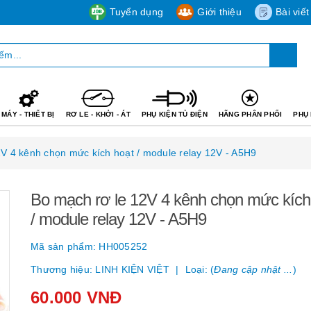
Tuyển dụng
Giới thiệu
Bài viết
MÁY - THIẾT BỊ
RƠ LE - KHỞI - ÁT
PHỤ KIỆN TỦ ĐIỆN
HÃNG PHÂN PHỐI
PHỤ 
V 4 kênh chọn mức kích hoạt / module relay 12V - A5H9
Bo mạch rơ le 12V 4 kênh chọn mức kích
/ module relay 12V - A5H9
Mã sản phẩm:
HH005252
Thương hiệu:
LINH KIỆN VIỆT
Loại: (
Đang cập nhật ...
)
60.000 VNĐ