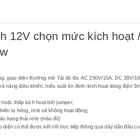
h 12V chọn mức kích hoạt 
ow
Bộ lọc EMI là gì? Ứng
các loại bộ lọc nguồn
ng, giao diện thường mở Tải tối đa: AC 250V/10A, DC 30V/10
nhiễu
ăng điều khiển, hiệu suất ổn định; kích hoạt dòng điện 5
Linh Kiện Việt Nam
13/0
Bộ lọc EMI là gì? Ứng dụ
 hoặc thấp kích hoạt bởi jumper;
loại bộ lọc nguồn chống nhiễu
Filter/ mạch lọc EMI là gì? EMI
khiển bị hỏng, rơle sẽ không hoạt động;
RFI viết tắt của từ “nhiễu 
[Đọc tiếp...]
“nhiễu tần số vô tuyến” là 
o trạng thái rơle (màu đỏ)
nhiễu cao hoặc thấp có tính
EMI / RFI không trực tiếp
ao diện có thể được kết nối trực tiếp thông qua dây dẫn đầu cu
các hệ thống điện mà gián.