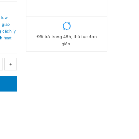
 low
 giao
 cách ly
Đổi trả trong 48h, thủ tục đơn
h hoạt
giản.
+