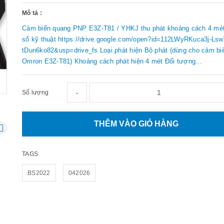
Mô tả :
Cảm biến quang PNP E3Z-T81 / YHKJ thu phát khoảng cách 4 mé
số kỹ thuật https://drive.google.com/open?id=112LWyRKuca3j-L
tDun6ko82&usp=drive_fs Loại phát hiện Bộ phát (dùng cho cảm bi
Omron E3Z-T81) Khoảng cách phát hiện 4 mét Đối tượng...
-
Số lượng
THÊM VÀO GIỎ HÀNG
TAGS
BS2022
042026