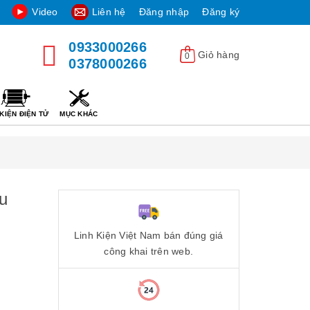
Video
Liên hệ
Đăng nhập
Đăng ký
0933000266
Giỏ hàng
0
0378000266
KIỆN ĐIỆN TỬ
MỤC KHÁC
u
Linh Kiện Việt Nam bán đúng giá
công khai trên web.