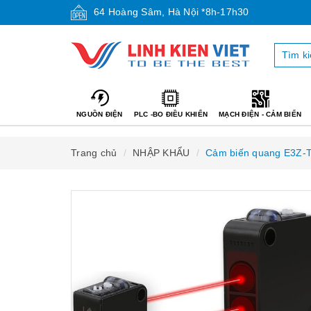
64 Hoàng Sâm, Hà Nội *8h-17h30
NGUỒN ĐIỆN
PLC -BO ĐIỀU KHIỂN
MẠCH ĐIỆN - CẢM BIẾN
Trang chủ
NHẬP KHẨU
Cảm biến quang E3Z-T