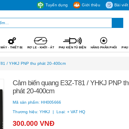
Tuyển dụng
Giới thiệu
Bài viết
MÁY - THIẾT BỊ
RƠ LE - KHỞI - ÁT
PHỤ KIỆN TỦ ĐIỆN
HÃNG PHÂN PHỐI
PHỤ 
81 / YHKJ PNP thu phát 20-400cm
Cảm biến quang E3Z-T81 / YHKJ PNP th
phát 20-400cm
Mã sản phẩm:
HH005666
Thương hiệu:
YHKJ
Loại:
+ VAT HQ
300.000 VNĐ