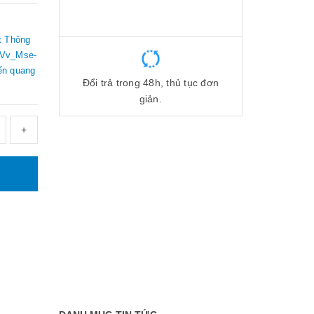
t Thông
swVv_Mse-
ến quang
Đổi trả trong 48h, thủ tục đơn
giản.
+