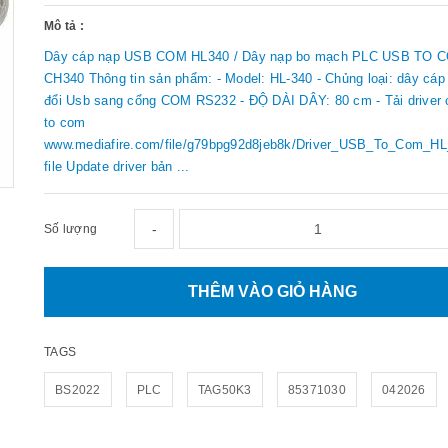
Mô tả :
Dây cáp nạp USB COM HL340 / Dây nạp bo mạch PLC USB TO 
CH340 Thông tin sản phẩm: - Model: HL-340 - Chủng loại: dây cáp
đổi Usb sang cổng COM RS232 - ĐỘ DÀI DÂY: 80 cm - Tải driver 
to com
www.mediafire.com/file/g79bpg92d8jeb8k/Driver_USB_To_Com_HL_
file Update driver bản ...
-
Số lượng
THÊM VÀO GIỎ HÀNG
TAGS
BS2022
PLC
TAG50K3
85371030
042026