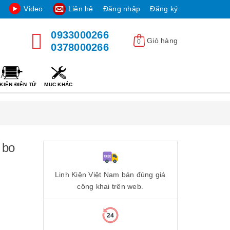
Video
Liên hệ
Đăng nhập
Đăng ký
0933000266
Giỏ hàng
0
0378000266
KIỆN ĐIỆN TỬ
MỤC KHÁC
 bo
Linh Kiện Việt Nam bán đúng giá
công khai trên web.