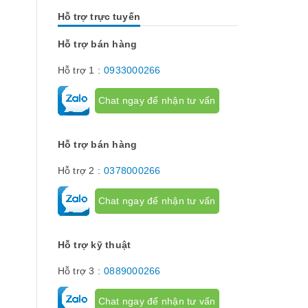
nhau. Vậy các loại phụ kiện tủ điện
thường lệ thì 
công nghiệp bao gồm những gì?
chính chúng t
Hỗ trợ trực tuyến
Chúng có tác dụng như thế nào hãy...
về dòng thiết 
[Đọc tiếp...]
hành trình hay
hạn hành trình
Hỗ trợ bán hàng
để giới hạn hà
phận chuyển đ
Hỗ trợ 1 :
0933000266
cơ cấu...
Chat ngay để nhận tư vấn
Hỗ trợ bán hàng
Hỗ trợ 2 :
0378000266
Chat ngay để nhận tư vấn
Hỗ trợ kỹ thuật
Hỗ trợ 3 :
0889000266
Chat ngay để nhận tư vấn