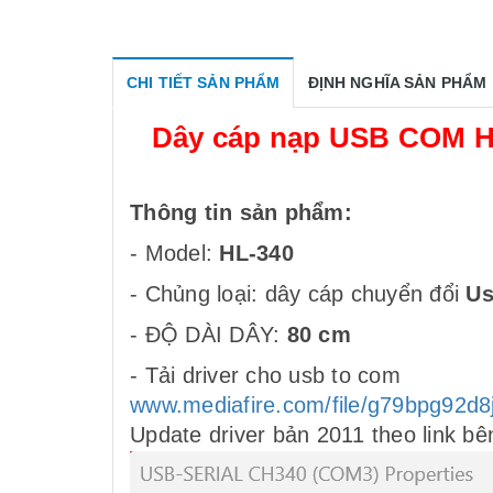
CHI TIẾT SẢN PHẨM
ĐỊNH NGHĨA SẢN PHẨM
Dây cáp nạp USB COM H
Thông tin sản phẩm:
- Model:
HL-340
- Chủng loại: dây cáp chuyển đổi
U
- ĐỘ DÀI DÂY:
80 cm
- Tải driver cho usb to com
www.mediafire.com/file/g79bpg92d
Update driver bản 2011 theo link bên