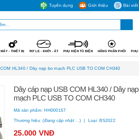
Tuyển dụng
Giới thiệu
Bài viết
MÁY - THIẾT BỊ
RƠ LE - KHỞI - ÁT
PHỤ KIỆN TỦ ĐIỆN
HÃNG PHÂN PHỐI
PHỤ 
 COM HL340 / Dây nạp bo mạch PLC USB TO COM CH340
Dây cáp nạp USB COM HL340 / Dây nạp
mạch PLC USB TO COM CH340
Mã sản phẩm:
HH000157
Thương hiệu: (
Đang cập nhật ...
)
Loại:
BS2022
25.000 VNĐ