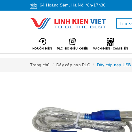
64 Hoàng Sâm, Hà Nội *8h-17h30
NGUỒN ĐIỆN
PLC -BO ĐIỀU KHIỂN
MẠCH ĐIỆN - CẢM BIẾN
Trang chủ
Dây cáp nạp PLC
Dây cáp nạp USB