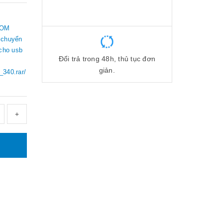
COM
 chuyển
cho usb
Đổi trả trong 48h, thủ tục đơn
giản.
340.rar/
+