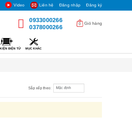
Video
Liên hệ
Đăng nhập
Đăng ký
0933000266
Giỏ hàng
0
0378000266
KIỆN ĐIỆN TỬ
MỤC KHÁC
Sắp xếp theo: