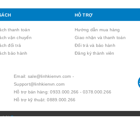
SÁCH
HỖ TRỢ
ách thanh toán
Hướng dẫn mua hàng
ách vận chuyển
Giao nhận và thanh toán
́ch đổi trả
Đổi trả và bảo hành
ách bảo hành
Đăng ký thành viên
Email: sale@linhkienvn.com -
Support@linhkienvn.com
Hỗ trợ bán hàng: 0933.000.266 - 0378.000.266
Hỗ trợ kỹ thuật: 0889.000.266
p bởi
Sapo