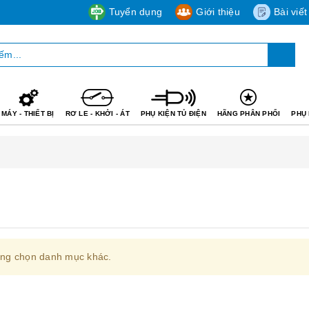
Tuyển dụng
Giới thiệu
Bài viết
MÁY - THIẾT BỊ
RƠ LE - KHỞI - ÁT
PHỤ KIỆN TỦ ĐIỆN
HÃNG PHÂN PHỐI
PHỤ 
òng chọn danh mục khác.