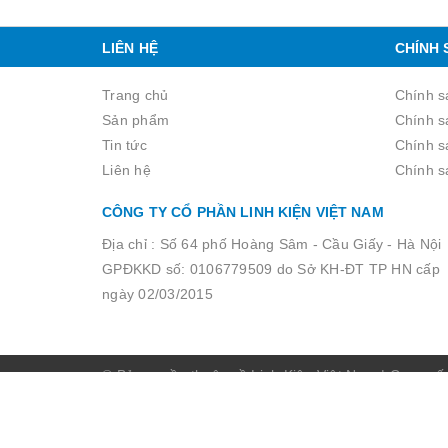
LIÊN HỆ
CHÍNH 
Trang chủ
Chính s
Sản phẩm
Chính s
Tin tức
Chính sa
Liên hệ
Chính s
CÔNG TY CỔ PHẦN LINH KIỆN VIỆT NAM
Địa chỉ :
Số 64 phố Hoàng Sâm - Cầu Giấy - Hà Nội
GPĐKKD số: 0106779509 do Sở KH-ĐT TP HN cấp
ngày 02/03/2015
© Bản quyền thuộc về Linh Kiện Việt Nam
|
Cung cấ