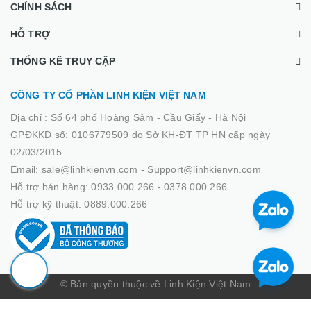
CHÍNH SÁCH
HỖ TRỢ
THỐNG KÊ TRUY CẬP
CÔNG TY CỔ PHẦN LINH KIỆN VIỆT NAM
Địa chỉ :
Số 64 phố Hoàng Sâm - Cầu Giấy - Hà Nội
GPĐKKD số: 0106779509 do Sở KH-ĐT TP HN cấp ngày
02/03/2015
Email: sale@linhkienvn.com - Support@linhkienvn.com
Hỗ trợ bán hàng: 0933.000.266 - 0378.000.266
Hỗ trợ kỹ thuật: 0889.000.266
© Bản quyền thuộc về Linh Kiện Việt Nam
Cung cấp bởi
Sapo