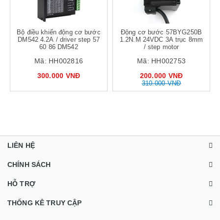
Bộ điều khiển động cơ bước
Động cơ bước 57BYG250B
DM542 4.2A / driver step 57
1.2N.M 24VDC 3A trục 8mm
60 86 DM542
/ step motor
Mã:
HH002816
Mã:
HH002753
300.000 VNĐ
200.000 VNĐ
310.000 VNĐ
LIÊN HỆ
CHÍNH SÁCH
HỖ TRỢ
THỐNG KÊ TRUY CẬP