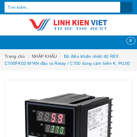
0
Trang chủ
NHẬP KHẨU
Bộ điều khiển nhiệt độ REX
C700FK02-M*AN đầu ra Relay / C700 dùng cảm biến K, Pt100