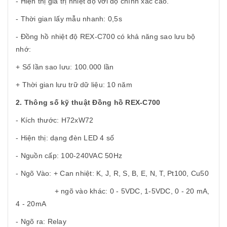
- Hiện thị giá trị nhiệt độ với độ chính xác cao.
- Thời gian lấy mẫu nhanh: 0,5s
- Đồng hồ nhiệt độ REX-C700 có khả năng
sao lưu bộ
nhớ:
+ Số lần sao lưu: 100.000 lần
+ Thời gian lưu trữ dữ liệu: 10 năm
2. Thông số kỹ thuật Đồng hồ REX-C700
- Kích thước: H72xW72
- Hiện thị: dạng đèn LED 4 số
- Nguồn cấp: 100-240VAC 50Hz
- Ngõ Vào: + Can nhiệt: K, J, R, S, B, E, N, T, Pt100, Cu50
+ ngõ vào khác: 0 - 5VDC, 1-5VDC, 0 - 20 mA,
4 - 20mA
- Ngõ ra: Relay