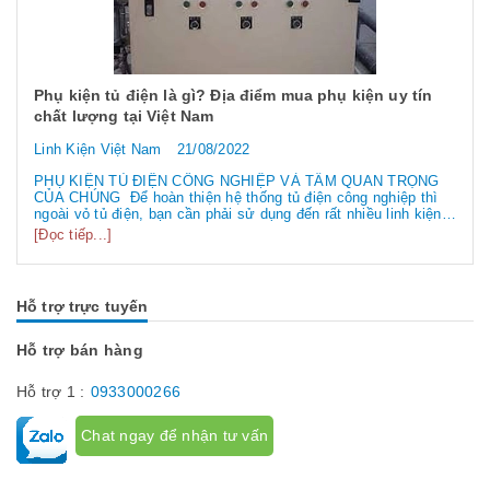
Phụ kiện tủ điện là gì? Địa điểm mua phụ kiện uy tín
chất lượng tại Việt Nam
Linh Kiện Việt Nam
21/08/2022
PHỤ KIỆN TỦ ĐIỆN CÔNG NGHIỆP VÀ TẦM QUAN TRỌNG
CỦA CHÚNG Để hoàn thiện hệ thống tủ điện công nghiệp thì
ngoài vỏ tủ điện, bạn cần phải sử dụng đến rất nhiều linh kiện
tủ điện công nghiệp khác nhau. Vậy các loại phụ kiện tủ điện
[Đọc tiếp...]
công nghiệp bao gồm những gì? Chúng có tác dụng như thế
nào hãy...
Hỗ trợ trực tuyến
Hỗ trợ bán hàng
Hỗ trợ 1 :
0933000266
Chat ngay để nhận tư vấn