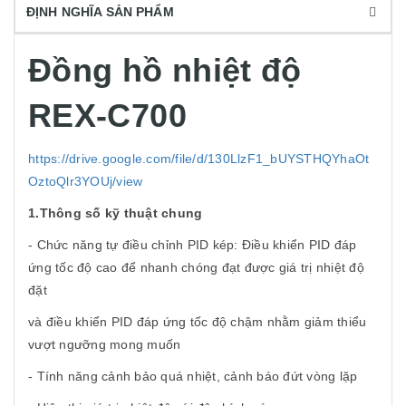
ĐỊNH NGHĨA SẢN PHẨM
Đồng hồ nhiệt độ
REX-C700
https://drive.google.com/file/d/130LlzF1_bUYSTHQYhaOt
OztoQlr3YOUj/view
1.Thông số kỹ thuật chung
- Chức năng tự điều chỉnh PID kép: Điều khiển PID đáp
ứng tốc độ cao để nhanh chóng đạt được giá trị nhiệt độ
đặt
và điều khiển PID đáp ứng tốc độ chậm nhằm giảm thiểu
vượt ngưỡng mong muốn
- Tính năng cảnh bảo quá nhiệt, cảnh báo đứt vòng lặp