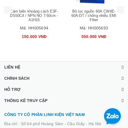
Cảm biến khoảng cách E3F-
Bộ lọc nguồn 60A CW4E-
DS50C4 / NPN NO 7-50cm -
60A-DT / chống nhiễu EMI
A1H15
Filter
Mã:
HH005694
Mã:
HH005693
150.000 VNĐ
550.000 VNĐ
LIÊN HỆ
CHÍNH SÁCH
HỖ TRỢ
THỐNG KÊ TRUY CẬP
CÔNG TY CỔ PHẦN LINH KIỆN VIỆT NAM
Địa chỉ :
Số 64 phố Hoàng Sâm - Cầu Giấy - Hà Nội