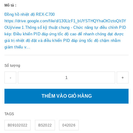
Mô tả :
Đồng hồ nhiệt độ REX-C700
https://drive.google.com/file/d/130LlzF1_bUYSTHQYhaOtOztoQlr3Y
OUj/view 1.Thông số kỹ thuật chung - Chức năng tự điều chỉnh PID
kép: Điều khiển PID đáp ứng tốc độ cao để nhanh chóng đạt được
giá trị nhiệt độ đặt và điều khiển PID đáp ứng tốc độ chậm nhằm
giảm thiểu v...
Số lượng
-
+
THÊM VÀO GIỎ HÀNG
TAGS
B09102022
BS2022
042026