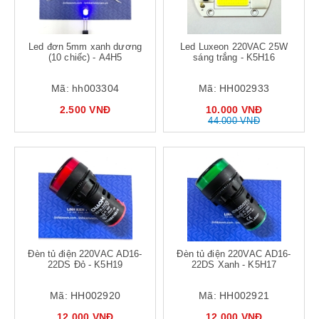
Led đơn 5mm xanh dương
Led Luxeon 220VAC 25W
(10 chiếc) - A4H5
sáng trắng - K5H16
Mã:
hh003304
Mã:
HH002933
2.500 VNĐ
10.000 VNĐ
44.000 VNĐ
Đèn tủ điện 220VAC AD16-
Đèn tủ điện 220VAC AD16-
22DS Đỏ - K5H19
22DS Xanh - K5H17
Mã:
HH002920
Mã:
HH002921
12.000 VNĐ
12.000 VNĐ