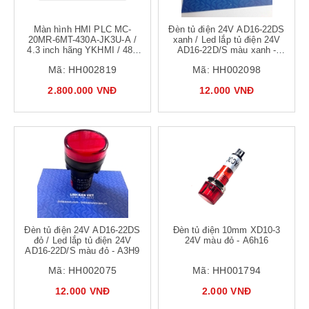
Màn hình HMI PLC MC-
Đèn tủ điện 24V AD16-22DS
20MR-6MT-430A-JK3U-A /
xanh / Led lắp tủ điện 24V
4.3 inch hãng YKHMI / 485
AD16-22D/S màu xanh -
RTC
A3H14
Mã:
HH002819
Mã:
HH002098
2.800.000 VNĐ
12.000 VNĐ
Đèn tủ điện 24V AD16-22DS
Đèn tủ điện 10mm XD10-3
đỏ / Led lắp tủ điện 24V
24V màu đỏ - A6h16
AD16-22D/S màu đỏ - A3H9
Mã:
HH002075
Mã:
HH001794
12.000 VNĐ
2.000 VNĐ