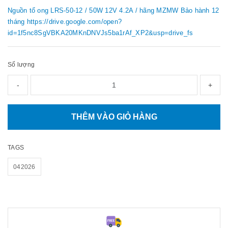
Nguồn tổ ong LRS-50-12 / 50W 12V 4.2A / hãng MZMW Bảo hành 12
tháng https://drive.google.com/open?
id=1f5nc8SgVBKA20MKnDNVJs5ba1rAf_XP2&usp=drive_fs
Số lượng
-
+
THÊM VÀO GIỎ HÀNG
TAGS
042026