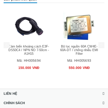
Mua hàng
Mua hàng
Mua
Cảm biến khoảng cách E3F-
Bộ lọc nguồn 60A CW4E-
DS50C4 / NPN NO 7-50cm -
60A-DT / chống nhiễu EMI
A1H15
Filter
Mã:
HH005694
Mã:
HH005693
150.000 VNĐ
550.000 VNĐ
LIÊN HỆ
CHÍNH SÁCH