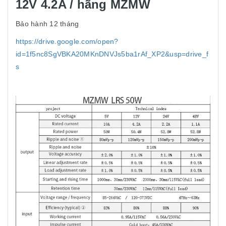
12V 4.2A / hãng MZMW
Bảo hành 12 tháng
https://drive.google.com/open?
id=1f5nc8SgVBKA20MKnDNVJs5ba1rAf_XP2&usp=drive_f
s