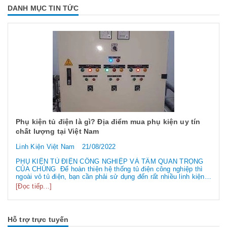
DANH MỤC TIN TỨC
Phụ kiện tủ điện là gì? Địa điểm mua phụ kiện uy tín
chất lượng tại Việt Nam
Linh Kiện Việt Nam
21/08/2022
PHỤ KIỆN TỦ ĐIỆN CÔNG NGHIỆP VÀ TẦM QUAN TRỌNG
CỦA CHÚNG Để hoàn thiện hệ thống tủ điện công nghiệp thì
ngoài vỏ tủ điện, bạn cần phải sử dụng đến rất nhiều linh kiện
tủ điện công nghiệp khác nhau. Vậy các loại phụ kiện tủ điện
[Đọc tiếp...]
công nghiệp bao gồm những gì? Chúng có tác dụng như thế
nào hãy...
Hỗ trợ trực tuyến