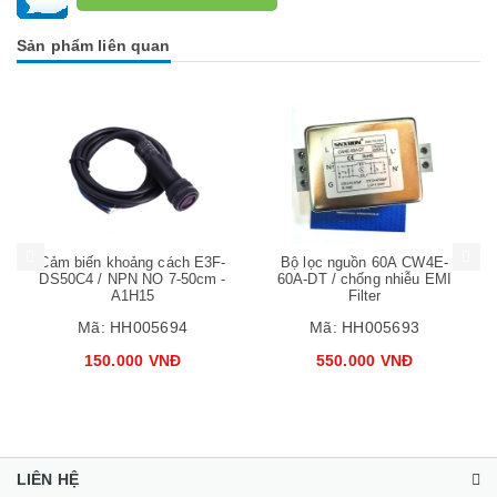
Sản phẩm liên quan
Mua hàng
Mua hàng
Mua
Cảm biến khoảng cách E3F-
Bộ lọc nguồn 60A CW4E-
DS50C4 / NPN NO 7-50cm -
60A-DT / chống nhiễu EMI
A1H15
Filter
Mã:
HH005694
Mã:
HH005693
150.000 VNĐ
550.000 VNĐ
LIÊN HỆ