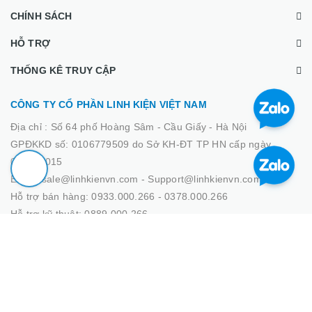
CHÍNH SÁCH
HỖ TRỢ
THỐNG KÊ TRUY CẬP
CÔNG TY CỔ PHẦN LINH KIỆN VIỆT NAM
Địa chỉ :
Số 64 phố Hoàng Sâm - Cầu Giấy - Hà Nội
GPĐKKD số: 0106779509 do Sở KH-ĐT TP HN cấp ngày
02/03/2015
Email: sale@linhkienvn.com - Support@linhkienvn.com
Hỗ trợ bán hàng: 0933.000.266 - 0378.000.266
Hỗ trợ kỹ thuật: 0889.000.266
© Bản quyền thuộc về Linh Kiện Việt Nam