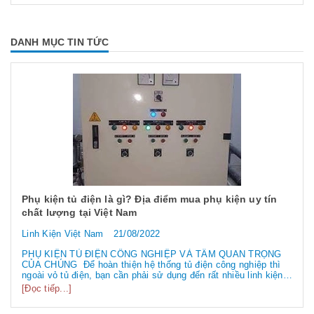
DANH MỤC TIN TỨC
Phụ kiện tủ điện là gì? Địa điểm mua phụ kiện uy tín
chất lượng tại Việt Nam
Linh Kiện Việt Nam
21/08/2022
PHỤ KIỆN TỦ ĐIỆN CÔNG NGHIỆP VÀ TẦM QUAN TRỌNG
CỦA CHÚNG Để hoàn thiện hệ thống tủ điện công nghiệp thì
ngoài vỏ tủ điện, bạn cần phải sử dụng đến rất nhiều linh kiện
tủ điện công nghiệp khác nhau. Vậy các loại phụ kiện tủ điện
[Đọc tiếp...]
công nghiệp bao gồm những gì? Chúng có tác dụng như thế
nào hãy...