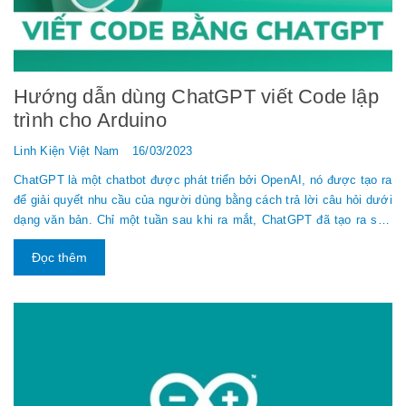
Hướng dẫn dùng ChatGPT viết Code lập
trình cho Arduino
Linh Kiện Việt Nam
16/03/2023
ChatGPT là một chatbot được phát triển bởi OpenAI, nó được tạo ra
để giải quyết nhu cầu của người dùng bằng cách trả lời câu hỏi dưới
dạng văn bản. Chỉ một tuần sau khi ra mắt, ChatGPT đã tạo ra sức
hút lớn trong cộng đồng công nghệ bởi năng lực tạo ra nhiều nội
Đọc thêm
dung, từ viết đơn giản cho đến viết quảng cáo, và xây dựng chương
trình với độ chính xác và chỉn chu cao. ChatGPT hiện chỉ có sẵn
cho một số khu vực cụ thể và không bao gồm Việt Nam trong danh
sách đăng ký trải nghiệm. Tuy nhiên, tr...