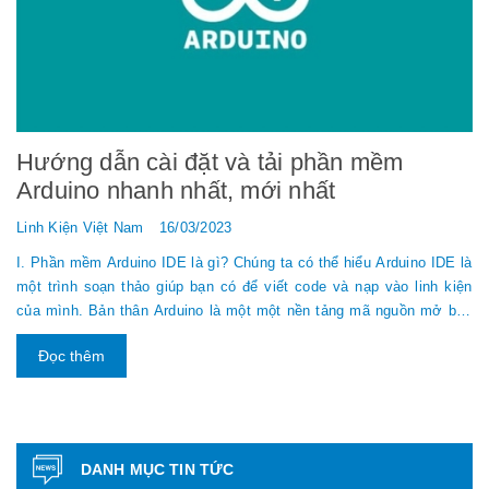
Hướng dẫn cài đặt và tải phần mềm
Arduino nhanh nhất, mới nhất
Linh Kiện Việt Nam
16/03/2023
I. Phần mềm Arduino IDE là gì? Chúng ta có thể hiểu Arduino IDE là
một trình soạn thảo giúp bạn có để viết code và nạp vào linh kiện
của mình. Bản thân Arduino là một một nền tảng mã nguồn mở bao
gồm phần cứng và phần mềm. Trình soạn thảo này có vai trò quan
Đọc thêm
trọng trong việc nạp các chương trình code vào trong linh kiện
Arduino. Hiểu đơn giản thì phần mềm này như phần dây dẫn điện để
đưa điện năng đến với động cơ quạt từ đó quạt mới hoạt động
được. Ardui...
DANH MỤC TIN TỨC