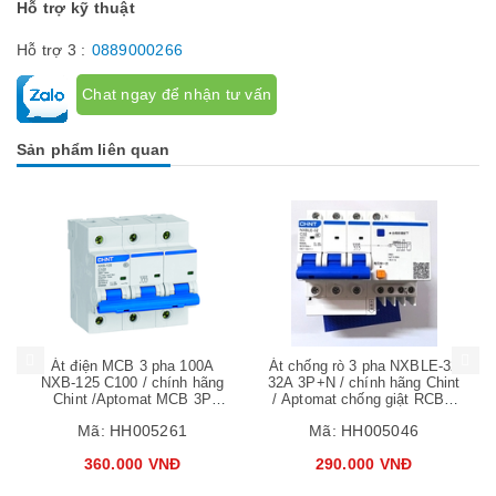
Hỗ trợ kỹ thuật
Hỗ trợ 3 :
0889000266
Chat ngay để nhận tư vấn
Sản phẩm liên quan
Mua hàng
Mua hàng
Át điện MCB 3 pha 100A
Át chống rò 3 pha NXBLE-32
NXB-125 C100 / chính hãng
32A 3P+N / chính hãng Chint
Chint /Aptomat MCB 3P
/ Aptomat chống giật RCBO
100A Chint NXB-125
C32
Mã:
HH005261
Mã:
HH005046
360.000 VNĐ
290.000 VNĐ