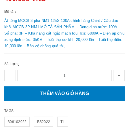
Mô tả :
Át tổng MCCB 3 pha NM1-125S 100A chính hãng Chint / Cầu dao
khối MCCB 3P NM1 MÔ TẢ SẢN PHẨM - Dòng định mức: 100A -
Số pha: 3P – Khả năng cắt ngắt mạch Icu=Ics: 6000A – Điện áp chịu
xung định mức: 35KV – Tuổi thọ cơ khí: 20,000 lần – Tuổi thọ điện:
10,000 lần – Bảo vệ chống quá tải, ...
Số lượng
-
+
THÊM VÀO GIỎ HÀNG
TAGS
B09102022
BS2022
TL