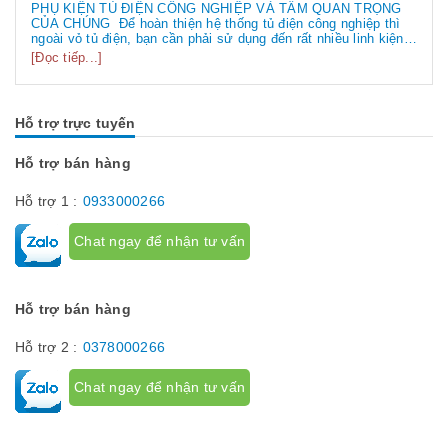
PHỤ KIỆN TỦ ĐIỆN CÔNG NGHIỆP VÀ TẦM QUAN TRỌNG
CỦA CHÚNG Để hoàn thiện hệ thống tủ điện công nghiệp thì
ngoài vỏ tủ điện, bạn cần phải sử dụng đến rất nhiều linh kiện
tủ điện công nghiệp khác nhau. Vậy các loại phụ kiện tủ điện
[Đọc tiếp...]
công nghiệp bao gồm những gì? Chúng có tác dụng như thế
nào hãy...
Hỗ trợ trực tuyến
Hỗ trợ bán hàng
Hỗ trợ 1 :
0933000266
Chat ngay để nhận tư vấn
Hỗ trợ bán hàng
Hỗ trợ 2 :
0378000266
Chat ngay để nhận tư vấn