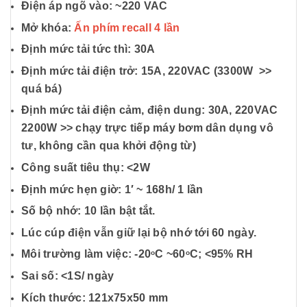
Điện áp ngõ vào: ~220 VAC
Mở khóa:
Ấn phím recall 4 lần
Định mức tải tức thì: 30A
Định mức tải điện trở: 15A, 220VAC (3300W >>
quá bá)
Định mức tải điện cảm, điện dung: 30A, 220VAC
2200W >> chạy trực tiếp máy bơm dân dụng vô
tư, không cần qua khởi động từ)
Công suất tiêu thụ: <2W
Định mức hẹn giờ: 1′ ~ 168h/ 1 lần
Số bộ nhớ: 10
lần bật tắt.
Lúc cúp điện vẫn giữ lại bộ nhớ tới 60 ngày.
Môi trường làm việc: -20
C ~60
C; <95% RH
o
o
Sai số: <1S/ ngày
Kích thước: 121x75x50 mm