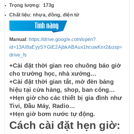
Trọng lượng: 173g
Chất liệu: nhựa, đồng, điện tử
Manual
:
https://drive.google.com/open?
id=13Al8aEyySYGiE2AjbkABAux1hcuwKnr2&usp=
drive_fs
+Cài đặt thời gian reo chuông báo giờ
cho trường học, nhà xưởng…
+Cài đặt thời gian tắt, mở đèn bảng
hiệu tại cửa hàng, shop, ban công…
+Hẹn giờ cho các thiết bị gia đình như
Tivi, Đầu Máy, Radio…
+Hẹn giờ bơm nước tự động.
Cách cài đặt hẹn giờ: