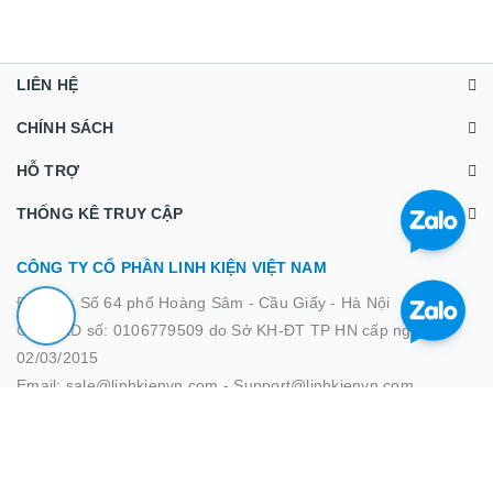
LIÊN HỆ
CHÍNH SÁCH
HỖ TRỢ
THỐNG KÊ TRUY CẬP
CÔNG TY CỔ PHẦN LINH KIỆN VIỆT NAM
Địa chỉ :
Số 64 phố Hoàng Sâm - Cầu Giấy - Hà Nội
GPĐKKD số: 0106779509 do Sở KH-ĐT TP HN cấp ngày
02/03/2015
Email: sale@linhkienvn.com - Support@linhkienvn.com
Hỗ trợ bán hàng: 0933.000.266 - 0378.000.266
Hỗ trợ kỹ thuật: 0889.000.266