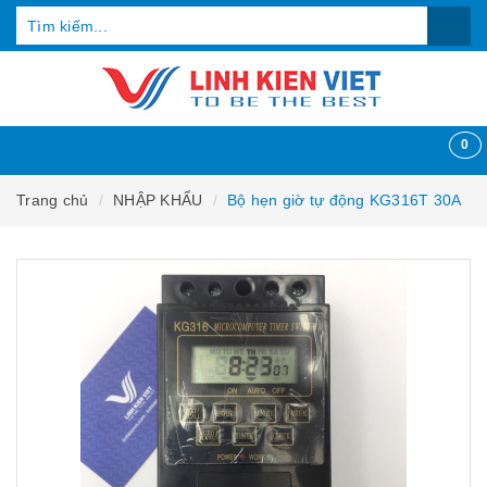
0
Trang chủ
NHẬP KHẨU
Bộ hẹn giờ tự động KG316T 30A