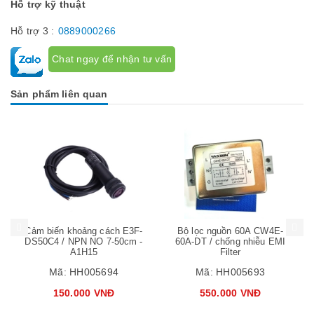
Hỗ trợ kỹ thuật
Hỗ trợ 3 :
0889000266
Chat ngay để nhận tư vấn
Sản phẩm liên quan
Mua hàng
Mua hàng
Mua
Cảm biến khoảng cách E3F-
Bộ lọc nguồn 60A CW4E-
DS50C4 / NPN NO 7-50cm -
60A-DT / chống nhiễu EMI
A1H15
Filter
Mã:
HH005694
Mã:
HH005693
150.000 VNĐ
550.000 VNĐ