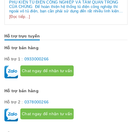
PHỤ KIỆN TỦ ĐIỆN CÔNG NGHIỆP VÀ TẦM QUAN TRỌNG
CỦA CHÚNG Để hoàn thiện hệ thống tủ điện công nghiệp thì
ngoài vỏ tủ điện, bạn cần phải sử dụng đến rất nhiều linh kiện
tủ điện công nghiệp khác nhau. Vậy các loại phụ kiện tủ điện
[Đọc tiếp...]
công nghiệp bao gồm những gì? Chúng có tác dụng như thế
nào hãy...
Hỗ trợ trực tuyến
Hỗ trợ bán hàng
Hỗ trợ 1 :
0933000266
Chat ngay để nhận tư vấn
Hỗ trợ bán hàng
Hỗ trợ 2 :
0378000266
Chat ngay để nhận tư vấn