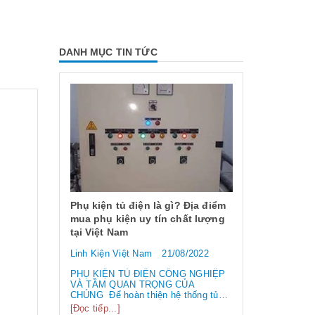
DANH MỤC TIN TỨC
 Địa điểm
ất lượng
8/2022
Công tắc hành trình là gì ? Các
Nguồn tổ on
loại công tắc hành trình phổ
chọn nguồn 
G NGHIỆP
ỦA
biến nhất hiện nay
Linh Kiện Việ
thống tủ
vỏ tủ điện,
Linh Kiện Việt Nam
21/08/2022
Nguồn tổ ong 