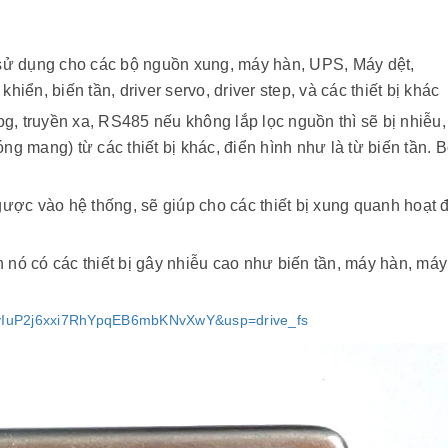
bạn cần phải sử dụng đến 
EMI / RFI không trực tiếp làm hỏng
linh kiện tủ điện công ngh
các hệ thống điện mà gián...
nhau. Vậy các loại phụ kiệ
công nghiệp bao gồm nhữn
Chúng có tác dụng như thế
, sử dụng cho các bộ nguồn xung, máy hàn, UPS, Máy dệt,
hiển, biến tần, driver servo, driver step, và các thiết bị khác
log, truyền xa, RS485 nếu không lắp lọc nguồn thì sẽ bị nhiễu, 
ng mang) từ các thiết bị khác, điển hình như là từ biến tần. B
ngược vào hệ thống, sẽ giúp cho các thiết bị xung quanh hoạt 
 nó có các thiết bị gây nhiễu cao như biến tần, máy hàn, máy
KftyIuP2j6xxi7RhYpqEB6mbKNvXwY&usp=drive_fs