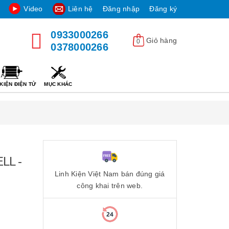
Video
Liên hệ
Đăng nhập
Đăng ký
0933000266
Giỏ hàng
0
0378000266
KIỆN ĐIỆN TỬ
MỤC KHÁC
LL -
Linh Kiện Việt Nam bán đúng giá
công khai trên web.