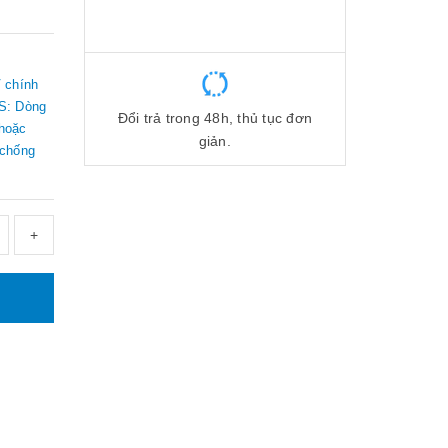
 chính
S: Dòng
Đổi trả trong 48h, thủ tục đơn
 hoặc
giản.
 chống
+