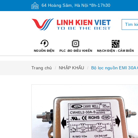
64 Hoàng Sâm, Hà Nội *8h-17h30
NGUỒN ĐIỆN
PLC -BO ĐIỀU KHIỂN
MẠCH ĐIỆN - CẢM BIẾN
Trang chủ
NHẬP KHẨU
Bộ lọc nguồn EMI 30A