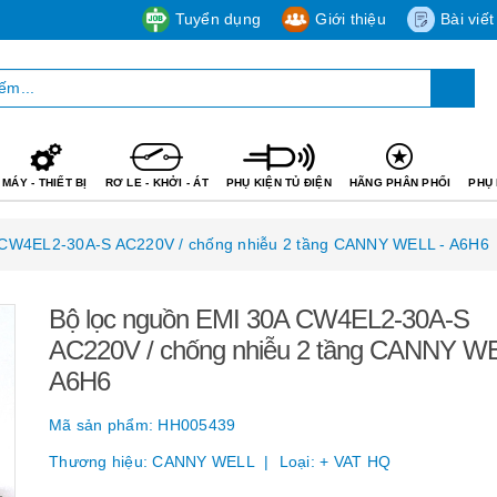
Tuyển dụng
Giới thiệu
Bài viết
MÁY - THIẾT BỊ
RƠ LE - KHỞI - ÁT
PHỤ KIỆN TỦ ĐIỆN
HÃNG PHÂN PHỐI
PHỤ 
 CW4EL2-30A-S AC220V / chống nhiễu 2 tầng CANNY WELL - A6H6
Bộ lọc nguồn EMI 30A CW4EL2-30A-S
AC220V / chống nhiễu 2 tầng CANNY WE
A6H6
Mã sản phẩm:
HH005439
Thương hiệu:
CANNY WELL
Loại:
+ VAT HQ