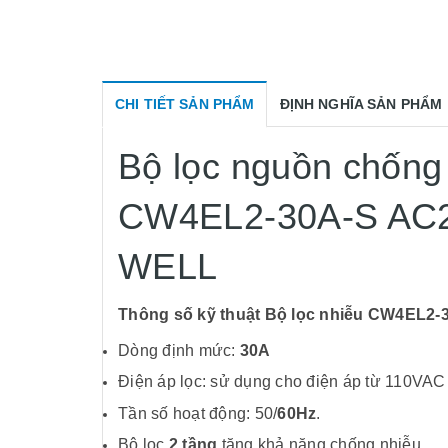
CHI TIẾT SẢN PHẨM
ĐỊNH NGHĨA SẢN PHẨM
Bộ lọc nguồn chống
CW4EL2-30A-S AC2
WELL
Thông số kỹ thuật Bộ lọc nhiễu CW4EL2-
Dòng định mức:
30A
Điện áp lọc: sử dụng cho điện áp từ 110VA
Tần số hoạt động: 50/
60Hz
.
Bộ lọc
2 tầng
tăng khả năng chống nhiễu.