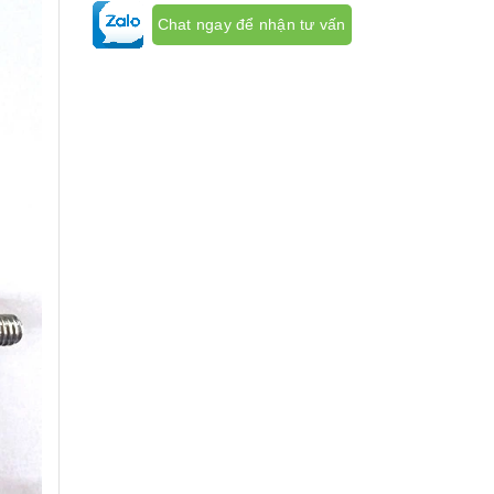
Hỗ trợ kỹ thuật
Hỗ trợ 3 :
0889000266
Chat ngay để nhận tư vấn