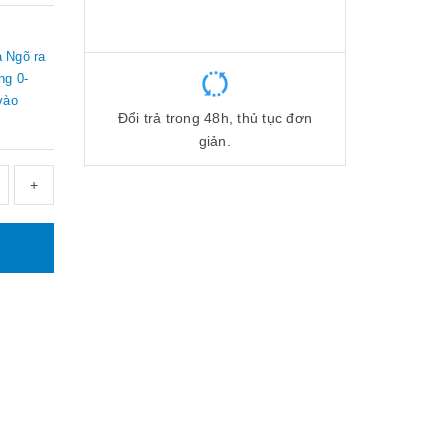
 Ngõ ra
ng 0-
vào
Đổi trả trong 48h, thủ tục đơn
giản.
+