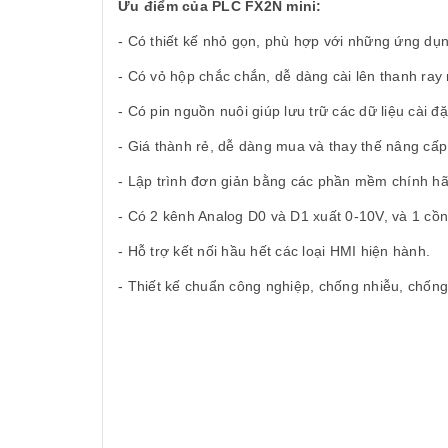
Ưu điểm của PLC FX2N mini:
- Có thiết kế nhỏ gọn, phù hợp với những ứng dụng
- Có vỏ hộp chắc chắn, dễ dàng cài lên thanh ray 
- Có pin nguồn nuôi giúp lưu trữ các dữ liệu cài đặ
- Giá thành rẻ, dễ dàng mua và thay thế nâng cấp
- Lập trình đơn giản bằng các phần mềm chính h
- Có 2 kênh Analog D0 và D1 xuất 0-10V, và 1 cồ
- Hỗ trợ kết nối hầu hết các loại HMI hiện hành.
- Thiết kế chuẩn công nghiệp, chống nhiễu, chống 