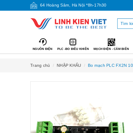
64 Hoàng Sâm, Hà Nội *8h-17h30
NGUỒN ĐIỆN
PLC -BO ĐIỀU KHIỂN
MẠCH ĐIỆN - CẢM BIẾN
Trang chủ
NHẬP KHẨU
Bo mạch PLC FX2N 10M