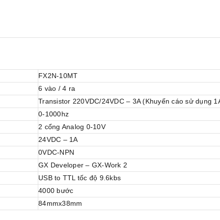
FX2N-10MT
6 vào / 4 ra
Transistor 220VDC/24VDC – 3A (Khuyến cáo sử dụng 1
Bộ lọc EMI là gì? Ứng
0-1000hz
các loại bộ lọc nguồn
nhiễu
2 cổng Analog 0-10V
24VDC – 1A
Linh Kiện Việt Nam
13/0
0VDC-NPN
Bộ lọc EMI là gì? Ứng dụ
loại bộ lọc nguồn chống nhiễu
GX Developer – GX-Work 2
Filter/ mạch lọc EMI là gì? EMI
RFI viết tắt của từ “nhiễu 
USB to TTL tốc độ 9.6kbs
[Đọc tiếp...]
“nhiễu tần số vô tuyến” là 
4000 bước
nhiễu cao hoặc thấp có tính
EMI / RFI không trực tiếp
84mmx38mm
các hệ thống điện mà gián.