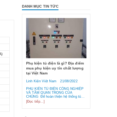
DANH MỤC TIN TỨC
A)
 dụng và
 chống
Phụ kiện tủ điện là gì? Địa điểm
mua phụ kiện uy tín chất lượng
tại Việt Nam
6/2023
Linh Kiện Việt Nam
21/08/2022
ng và các
Công tắc hàn
 EMI
loại công tắ
PHỤ KIỆN TỦ ĐIỆN CÔNG NGHIỆP
 /
VÀ TẦM QUAN TRỌNG CỦA
biến nhất hi
điện từ” và
CHÚNG Để hoàn thiện hệ thống tủ
tần số
điện công nghiệp thì ngoài vỏ tủ điện,
Linh Kiện Việ
[Đọc tiếp...]
 liên tục.
bạn cần phải sử dụng đến rất nhiều
 làm hỏng
linh kiện tủ điện công nghiệp khác
Công tắc hành 
..
nhau. Vậy các loại phụ kiện tủ điện
thường lệ thì 
công nghiệp bao gồm những gì?
chính chúng t