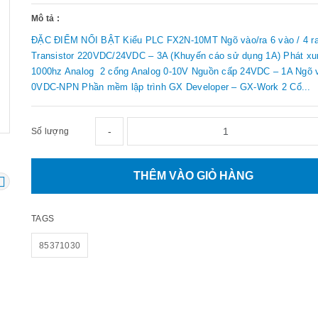
Mô tả :
ĐẶC ĐIỂM NỔI BẬT Kiểu PLC FX2N-10MT Ngõ vào/ra 6 vào / 4 ra
Transistor 220VDC/24VDC – 3A (Khuyến cáo sử dụng 1A) Phát xu
1000hz Analog 2 cổng Analog 0-10V Nguồn cấp 24VDC – 1A Ngõ 
0VDC-NPN Phần mềm lập trình GX Developer – GX-Work 2 Cổ...
-
Số lượng
THÊM VÀO GIỎ HÀNG
TAGS
85371030