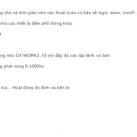
 nhỏ và đơn giản như các thuật toán cơ bản về logic, timer, on/off..
như các thiết bị điện phổ thông khác
t
ãng như GX WORK2, hỗ trợ đầy đủ các tập lệnh cơ bản
ng phát xung 0-1000hz
bụi... Hoạt động ổn định và bền bỉ