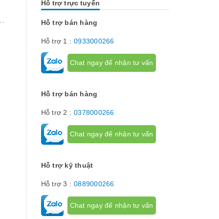
Hỗ trợ trực tuyến
Chúng có tác dụng như thế nào hãy...
về dòng thiết 
[Đọc tiếp...]
hành trình hay
..
hạn hành trình
Hỗ trợ bán hàng
để giới hạn hà
phận chuyển đ
Hỗ trợ 1 :
0933000266
cơ cấu...
Chat ngay để nhận tư vấn
Hỗ trợ bán hàng
Hỗ trợ 2 :
0378000266
Chat ngay để nhận tư vấn
Hỗ trợ kỹ thuật
Hỗ trợ 3 :
0889000266
Chat ngay để nhận tư vấn