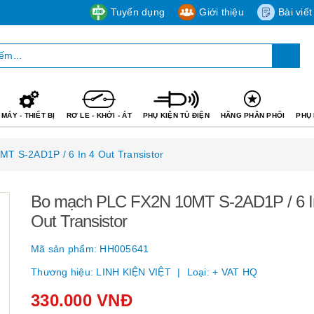
Tuyển dụng
Giới thiệu
Bài viết
MÁY - THIẾT BỊ
RƠ LE - KHỞI - ÁT
PHỤ KIỆN TỦ ĐIỆN
HÃNG PHÂN PHỐI
PHỤ 
T S-2AD1P / 6 In 4 Out Transistor
Bo mạch PLC FX2N 10MT S-2AD1P / 6 I
Out Transistor
Mã sản phẩm:
HH005641
Thương hiệu:
LINH KIỆN VIỆT
Loại:
+ VAT HQ
330.000 VNĐ