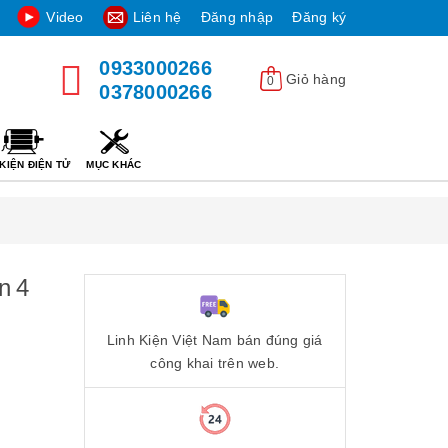
Video
Liên hệ
Đăng nhập
Đăng ký
0933000266
Giỏ hàng
0
0378000266
KIỆN ĐIỆN TỬ
MỤC KHÁC
n 4
Linh Kiện Việt Nam bán đúng giá
công khai trên web.