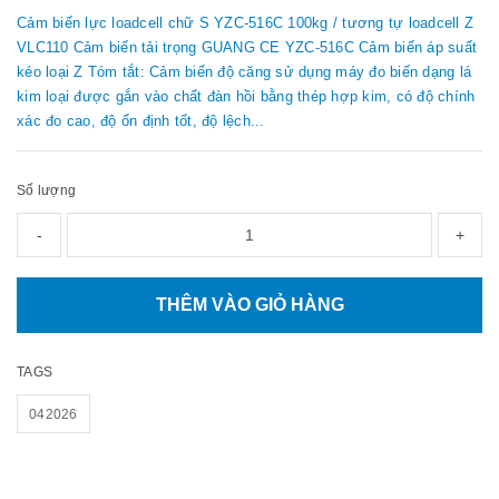
Cảm biến lực loadcell chữ S YZC-516C 100kg / tương tự loadcell Z
VLC110 Cảm biến tải trọng GUANG CE YZC-516C Cảm biến áp suất
kéo loại Z Tóm tắt: Cảm biến độ căng sử dụng máy đo biến dạng lá
kim loại được gắn vào chất đàn hồi bằng thép hợp kim, có độ chính
xác đo cao, độ ổn định tốt, độ lệch...
Số lượng
-
+
THÊM VÀO GIỎ HÀNG
TAGS
042026