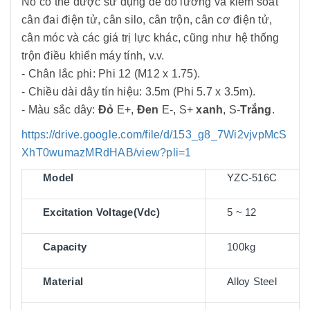
Nó có thể được sử dụng để đo lường và kiểm soát
cân đai điện tử, cân silo, cân trộn, cân cơ điện tử,
cân móc và các giá trị lực khác, cũng như hệ thống
trộn điều khiển máy tính, v.v.
- Chân lắc phi: Phi 12 (M12 x 1.75).
- Chiều dài dây tín hiệu: 3.5m (Phi 5.7 x 3.5m).
- Màu sắc dây:
Đỏ
E+,
Đen
E-, S+
xanh
, S-
Trắng
.
https://drive.google.com/file/d/153_g8_7Wi2vjvpMcS
XhT0wumazMRdHAB/view?pli=1
Model
YZC-516C
Excitation Voltage(Vdc)
5 ~ 12
Capacity
100kg
Material
Alloy Steel