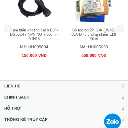
Mua hàng
Mua hàng
Mua
Cảm biến khoảng cách E3F-
Bộ lọc nguồn 60A CW4E-
DS50C4 / NPN NO 7-50cm -
60A-DT / chống nhiễu EMI
A1H15
Filter
Mã:
HH005694
Mã:
HH005693
150.000 VNĐ
550.000 VNĐ
LIÊN HỆ
CHÍNH SÁCH
HỖ TRỢ
THỐNG KÊ TRUY CẬP