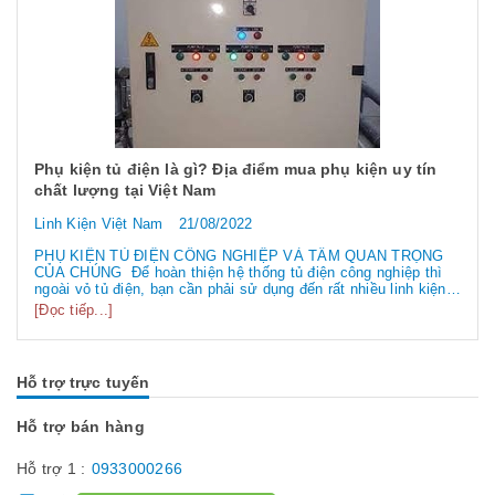
Phụ kiện tủ điện là gì? Địa điểm mua phụ kiện uy tín
chất lượng tại Việt Nam
Linh Kiện Việt Nam
21/08/2022
PHỤ KIỆN TỦ ĐIỆN CÔNG NGHIỆP VÀ TẦM QUAN TRỌNG
CỦA CHÚNG Để hoàn thiện hệ thống tủ điện công nghiệp thì
ngoài vỏ tủ điện, bạn cần phải sử dụng đến rất nhiều linh kiện
tủ điện công nghiệp khác nhau. Vậy các loại phụ kiện tủ điện
[Đọc tiếp...]
công nghiệp bao gồm những gì? Chúng có tác dụng như thế
nào hãy...
Hỗ trợ trực tuyến
Hỗ trợ bán hàng
Hỗ trợ 1 :
0933000266