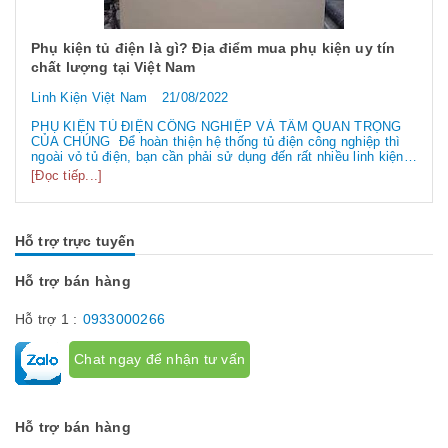
Phụ kiện tủ điện là gì? Địa điểm mua phụ kiện uy tín
chất lượng tại Việt Nam
Linh Kiện Việt Nam
21/08/2022
PHỤ KIỆN TỦ ĐIỆN CÔNG NGHIỆP VÀ TẦM QUAN TRỌNG
CỦA CHÚNG Để hoàn thiện hệ thống tủ điện công nghiệp thì
ngoài vỏ tủ điện, bạn cần phải sử dụng đến rất nhiều linh kiện
tủ điện công nghiệp khác nhau. Vậy các loại phụ kiện tủ điện
[Đọc tiếp...]
công nghiệp bao gồm những gì? Chúng có tác dụng như thế
nào hãy...
Hỗ trợ trực tuyến
Hỗ trợ bán hàng
Hỗ trợ 1 :
0933000266
Chat ngay để nhận tư vấn
Hỗ trợ bán hàng