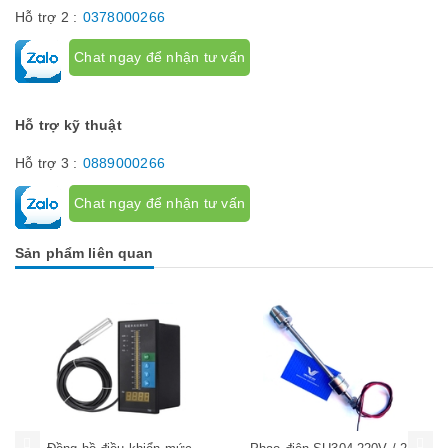
Hỗ trợ 2 :
0378000266
Chat ngay để nhận tư vấn
Hỗ trợ kỹ thuật
Hỗ trợ 3 :
0889000266
Chat ngay để nhận tư vấn
Sản phẩm liên quan
Mua hàng
Mua hàng
Mua