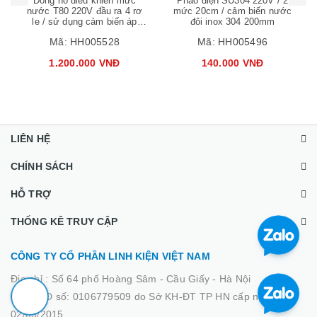
Đồng hồ điều khiển mức
Phao điện SU304 220V / 2
nước T80 220V đầu ra 4 rơ
mức 20cm / cảm biến nước
le / sử dụng cảm biến áp
đôi inox 304 200mm
suất 4-20mA dây 5 mét
Mã:
HH005528
Mã:
HH005496
1.200.000 VNĐ
140.000 VNĐ
LIÊN HỆ
CHÍNH SÁCH
HỖ TRỢ
THỐNG KÊ TRUY CẬP
CÔNG TY CỔ PHẦN LINH KIỆN VIỆT NAM
Địa chỉ :
Số 64 phố Hoàng Sâm - Cầu Giấy - Hà Nội
GPĐKKD số: 0106779509 do Sở KH-ĐT TP HN cấp ngày
02/03/2015