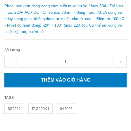
Phao inox đơn dạng cong cảm biến mực nước / inox 304 - Điện áp
max: 220V AC / DC - Chiều dài: 78mm - Dòng max: <0.5A dùng với
relay trung gian, không dùng trực tiếp cho tải cao. - Điện trở 100mΩ
- Nhiệt độ hoạt động: -20° ~ 100° (max 120 độ). Có thể sự dụng với
nhiệt độ cao, nước nó...
Số lượng
-
+
THÊM VÀO GIỎ HÀNG
TAGS
BS2022
TAG200K1
042026