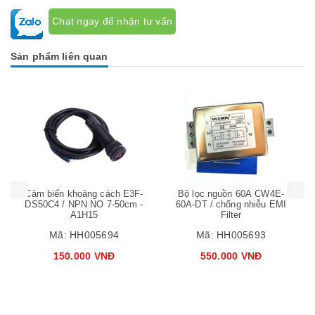
Chat ngay để nhận tư vấn
Sản phẩm liên quan
Mua hàng
Mua hàng
Mua
Cảm biến khoảng cách E3F-
Bộ lọc nguồn 60A CW4E-
DS50C4 / NPN NO 7-50cm -
60A-DT / chống nhiễu EMI
A1H15
Filter
Mã:
HH005694
Mã:
HH005693
150.000 VNĐ
550.000 VNĐ