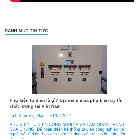
DANH MỤC TIN TỨC
Phụ kiện tủ điện là gì? Địa điểm mua phụ kiện uy tín
chất lượng tại Việt Nam
Linh Kiện Việt Nam
21/08/2022
PHỤ KIỆN TỦ ĐIỆN CÔNG NGHIỆP VÀ TẦM QUAN TRỌNG
CỦA CHÚNG Để hoàn thiện hệ thống tủ điện công nghiệp thì
ngoài vỏ tủ điện, bạn cần phải sử dụng đến rất nhiều linh kiện
tủ điện công nghiệp khác nhau. Vậy các loại phụ kiện tủ điện