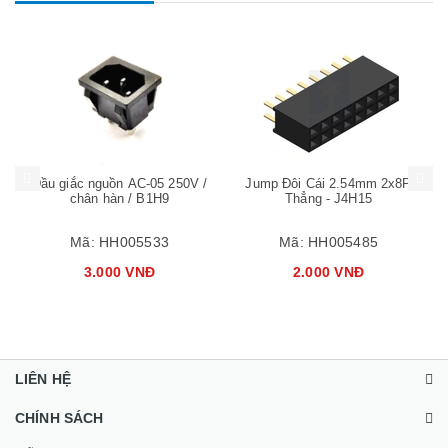
Mua hàng
Mua hàng
Mua
Đầu giắc nguồn AC-05 250V /
Jump Đôi Cái 2.54mm 2x8P
chân hàn / B1H9
Thẳng - J4H15
Mã:
HH005533
Mã:
HH005485
3.000 VNĐ
2.000 VNĐ
LIÊN HỆ
CHÍNH SÁCH