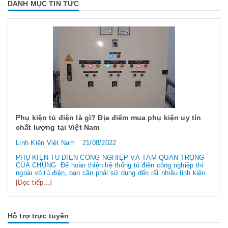
DANH MỤC TIN TỨC
Phụ kiện tủ điện là gì? Địa điểm mua phụ kiện uy tín
chất lượng tại Việt Nam
Linh Kiện Việt Nam
21/08/2022
PHỤ KIỆN TỦ ĐIỆN CÔNG NGHIỆP VÀ TẦM QUAN TRỌNG
CỦA CHÚNG Để hoàn thiện hệ thống tủ điện công nghiệp thì
ngoài vỏ tủ điện, bạn cần phải sử dụng đến rất nhiều linh kiện
tủ điện công nghiệp khác nhau. Vậy các loại phụ kiện tủ điện
[Đọc tiếp...]
công nghiệp bao gồm những gì? Chúng có tác dụng như thế
nào hãy...
Hỗ trợ trực tuyến