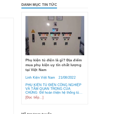
DANH MỤC TIN TỨC
 dụng và
 chống
Phụ kiện tủ điện là gì? Địa điểm
mua phụ kiện uy tín chất lượng
tại Việt Nam
6/2023
Linh Kiện Việt Nam
21/08/2022
ng và các
Công tắc hàn
 EMI
loại công tắ
PHỤ KIỆN TỦ ĐIỆN CÔNG NGHIỆP
 /
VÀ TẦM QUAN TRỌNG CỦA
biến nhất hi
điện từ” và
CHÚNG Để hoàn thiện hệ thống tủ
tần số
điện công nghiệp thì ngoài vỏ tủ điện,
Linh Kiện Việ
[Đọc tiếp...]
 liên tục.
bạn cần phải sử dụng đến rất nhiều
 làm hỏng
linh kiện tủ điện công nghiệp khác
Công tắc hành 
..
nhau. Vậy các loại phụ kiện tủ điện
thường lệ thì 
công nghiệp bao gồm những gì?
chính chúng t
Hỗ trợ trực tuyến