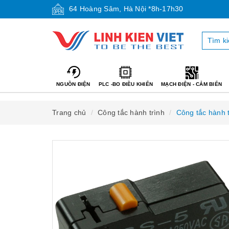
64 Hoàng Sâm, Hà Nội *8h-17h30
NGUỒN ĐIỆN
PLC -BO ĐIỀU KHIỂN
MẠCH ĐIỆN - CẢM BIẾN
Trang chủ
Công tắc hành trình
Công tắc hành t