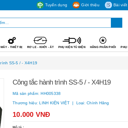
Tuyển dụng
Giới thiệu
Bài viết
MÁY - THIẾT BỊ
RƠ LE - KHỞI - ÁT
PHỤ KIỆN TỦ ĐIỆN
HÃNG PHÂN PHỐI
PHỤ 
rình SS-5 / - X4H19
Công tắc hành trình SS-5 / - X4H19
Mã sản phẩm:
HH005338
Thương hiệu:
LINH KIỆN VIỆT
Loại:
Chính Hãng
10.000 VNĐ
Mô tả :