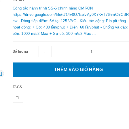
Công tắc hành trình SS-5 chính hãng OMRON
https://drive.google.com/file/d/14v0O7EplvAy0X7KvT76hmChlCBR
ew - Dòng tiếp điểm: 5A tại 125 VAC - Kiểu tác động: Pin pit tông 
hoạt động: + Cơ: 400 lần/phút + Điện: 60 lần/phút - Chống va đập:
bền: 1000 m/s2 Max + Sự cố: 300 m/s2 Max ...
-
Số lượng
THÊM VÀO GIỎ HÀNG
TAGS
TL