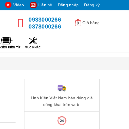
Video
Liên hệ
Đăng nhập
Đăng ký
0933000266
Giỏ hàng
0
0378000266
KIỆN ĐIỆN TỬ
MỤC KHÁC
Linh Kiện Việt Nam bán đúng giá
công khai trên web.