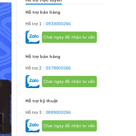
Chúng có tác dụng như thế nào hãy...
về dòng thiết 
[Đọc tiếp...]
hành trình hay
hạn hành trình
Hỗ trợ bán hàng
để giới hạn hà
phận chuyển đ
Hỗ trợ 1 :
0933000266
cơ cấu...
Chat ngay để nhận tư vấn
Hỗ trợ bán hàng
Hỗ trợ 2 :
0378000266
Chat ngay để nhận tư vấn
Hỗ trợ kỹ thuật
Hỗ trợ 3 :
0889000266
Chat ngay để nhận tư vấn