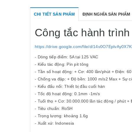
CHI TIẾT SẢN PHẨM
ĐỊNH NGHĨA SẢN PHẨM
Công tắc hành trì
https://drive.google.com/file/d/14v0O7EplvAy0
- Dòng tiếp điểm: 5A tại 125 VAC
- Kiểu tác động: Pin pit tông
- Tần số hoạt động: + Cơ: 400 lần/phút + Điện: 60
- Chống va đập: + Độ bền: 1000 m/s2 Max + Sự c
- Kiểu đấu nối: Thiết bị đầu cuối hàn
- Tốc độ hoạt động: 0.1mm -1m/s
- Tuổi thọ + Cơ: 30.000.000 lần tác động / phút + 
- Tiêu chuẩn: RoSH
- Trọng lượng: khoảng 1.6g
- Xuất xứ: Indonesia