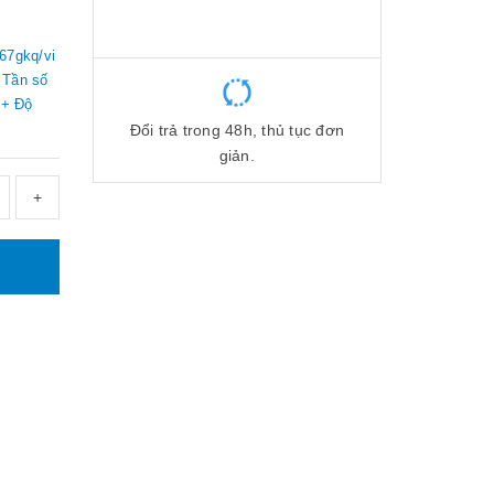
67gkq/vi
- Tần số
 + Độ
Đổi trả trong 48h, thủ tục đơn
giản.
+