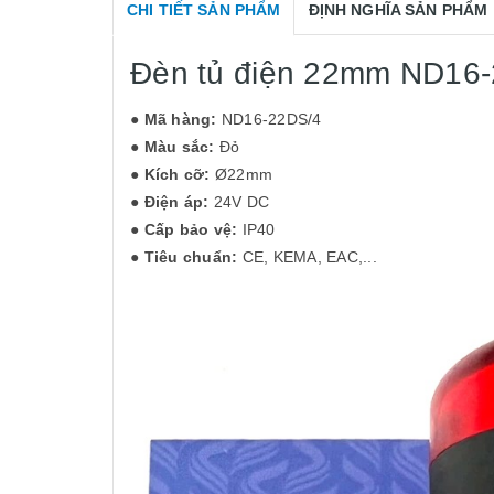
CHI TIẾT SẢN PHẨM
ĐỊNH NGHĨA SẢN PHẨM
Đèn tủ điện 22mm ND16-
●
Mã hàng:
ND16-22DS/4
●
Màu sắc:
Đỏ
●
Kích cỡ:
Ø22mm
●
Điện áp:
24V DC
●
Cấp bảo vệ:
IP40
●
Tiêu chuẩn:
CE, KEMA, EAC,...