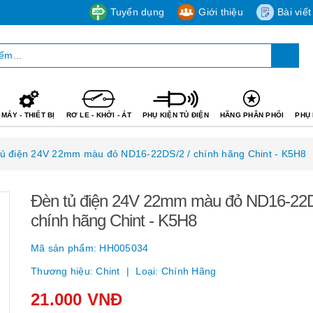
Tuyển dụng
Giới thiệu
Bài viết
MÁY - THIẾT BỊ
RƠ LE - KHỞI - ÁT
PHỤ KIỆN TỦ ĐIỆN
HÃNG PHÂN PHỐI
PHỤ 
tủ điện 24V 22mm màu đỏ ND16-22DS/2 / chính hãng Chint - K5H8
Đèn tủ điện 24V 22mm màu đỏ ND16-22D
chính hãng Chint - K5H8
Mã sản phẩm:
HH005034
Thương hiệu:
Chint
Loại:
Chính Hãng
21.000 VNĐ