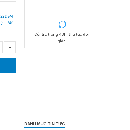
-22DS/4
ệ: IP40
Đổi trả trong 48h, thủ tục đơn
giản.
+
DANH MỤC TIN TỨC