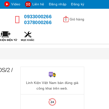
Video
Liên hệ
Đăng nhập
Đăng ký
0933000266
Giỏ hàng
0
0378000266
KIỆN ĐIỆN TỬ
MỤC KHÁC
S/2 /
Linh Kiện Việt Nam bán đúng giá
công khai trên web.