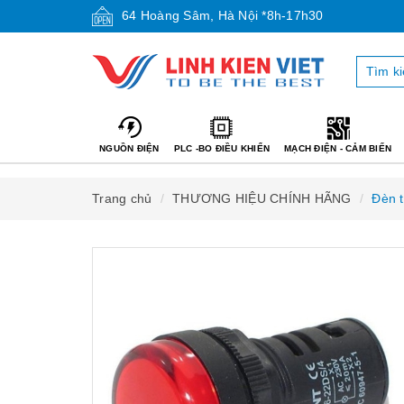
64 Hoàng Sâm, Hà Nội *8h-17h30
NGUỒN ĐIỆN
PLC -BO ĐIỀU KHIỂN
MẠCH ĐIỆN - CẢM BIẾN
Trang chủ
THƯƠNG HIỆU CHÍNH HÃNG
Đèn 