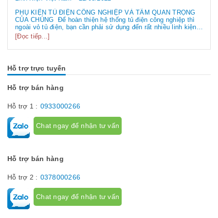
PHỤ KIỆN TỦ ĐIỆN CÔNG NGHIỆP VÀ TẦM QUAN TRỌNG
CỦA CHÚNG Để hoàn thiện hệ thống tủ điện công nghiệp thì
ngoài vỏ tủ điện, bạn cần phải sử dụng đến rất nhiều linh kiện
tủ điện công nghiệp khác nhau. Vậy các loại phụ kiện tủ điện
[Đọc tiếp...]
công nghiệp bao gồm những gì? Chúng có tác dụng như thế
nào hãy...
Hỗ trợ trực tuyến
Hỗ trợ bán hàng
Hỗ trợ 1 :
0933000266
Chat ngay để nhận tư vấn
Hỗ trợ bán hàng
Hỗ trợ 2 :
0378000266
Chat ngay để nhận tư vấn