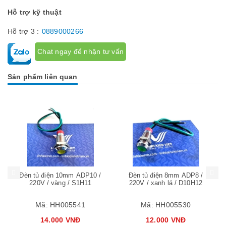
Hỗ trợ kỹ thuật
Hỗ trợ 3 :
0889000266
Chat ngay để nhận tư vấn
Sản phẩm liên quan
Mua hàng
Mua hàng
Mua
Đèn tủ điện 10mm ADP10 /
Đèn tủ điện 8mm ADP8 /
220V / vàng / S1H11
220V / xanh lá / D10H12
Mã:
HH005541
Mã:
HH005530
14.000 VNĐ
12.000 VNĐ