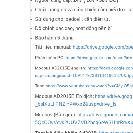
Nguồn cung cấp:
24V ( 10V - 30V DC)
Chức năng đo và điều khiển cảm biến lực load
Sử dụng cho loadcell, cân điện tử.
Độ chính xác cao, hoạt động bền bỉ
Bảo hành 6 tháng
Tài liiệu manual:
https://drive.google.com
Phần mềm PC:
https://drive.google.com/open?
Modbus AD2015E english:
https://docs.google.
usp=sharing&ouid=109147973811841961870&rtpo
Test:
https://www.youtube.com/watch?v=CMyjO5h
Modbus AD2015E En dịch:
https://drive.go
_bslXuLliFNZIY4Wxo2&usp=drive_fs
Modbus (Bản gốc):
https://drive.google.com/
5QcCOyVcvk2UUVZVB2beq6eWSHnrRrv&us