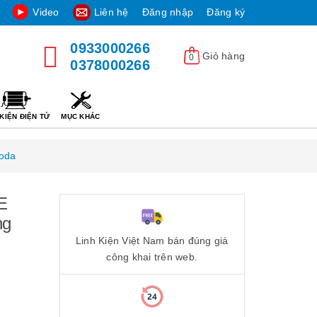
Video
Liên hệ
Đăng nhập
Đăng ký
0933000266
Giỏ hàng
0
0378000266
KIỆN ĐIỆN TỬ
MỤC KHÁC
toda
E
ng
Linh Kiện Việt Nam bán đúng giá
công khai trên web.