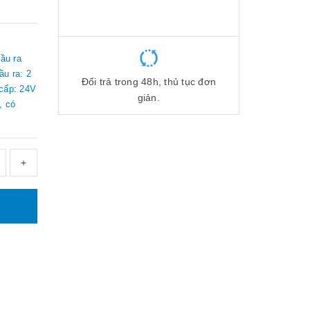
ầu ra
u ra: 2
Đổi trả trong 48h, thủ tục đơn
 cấp: 24V
giản.
, có
+