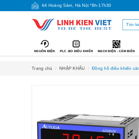
64 Hoàng Sâm, Hà Nội *8h-17h30
NGUỒN ĐIỆN
PLC -BO ĐIỀU KHIỂN
MẠCH ĐIỆN - CẢM BIẾN
Trang chủ
NHẬP KHẨU
Đồng hồ điều khiển cả