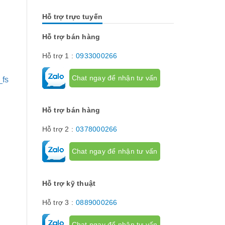
nhau. Vậy các loại phụ kiện tủ điện
thường lệ thì 
công nghiệp bao gồm những gì?
chính chúng t
Hỗ trợ trực tuyến
Chúng có tác dụng như thế nào hãy...
về dòng thiết 
[Đọc tiếp...]
hành trình hay
hạn hành trình
Hỗ trợ bán hàng
để giới hạn hà
phận chuyển đ
Hỗ trợ 1 :
0933000266
cơ cấu...
Chat ngay để nhận tư vấn
_fs
Hỗ trợ bán hàng
Hỗ trợ 2 :
0378000266
Chat ngay để nhận tư vấn
Hỗ trợ kỹ thuật
Hỗ trợ 3 :
0889000266
Chat ngay để nhận tư vấn