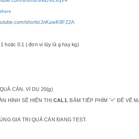
utube.com/shorts/sNtDvlLvqV4
=share
youtube.com/shorts/JnKawK8F22A
hoặc 0.1 ( đơn vị tùy là g hay kg)
UẢ CÂN. VÍ DỤ 20(g)
ÀN HÌNH SẼ HIỂN THỊ
CAL1
, BẤM TIẾP PHÍM "<" ĐỂ VỀ 
ĐÚNG GIÁ TRỊ QUẢ CÂN ĐANG TEST.