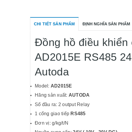
CHI TIẾT SẢN PHẨM
ĐỊNH NGHĨA SẢN PHẨM
Đồng hồ điều khiển 
AD2015E RS485 24V
Autoda
Model:
AD2015E
Hãng sản xuất:
AUTODA
Số đầu ra: 2 output Relay
1 cổng giao tiếp
RS485
Đơn vị: g/kg/t/N