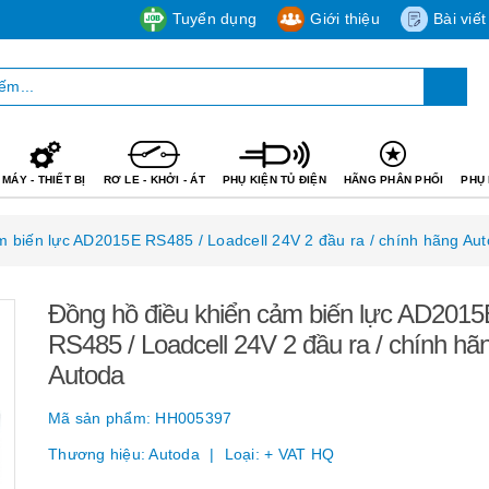
Tuyển dụng
Giới thiệu
Bài viết
MÁY - THIẾT BỊ
RƠ LE - KHỞI - ÁT
PHỤ KIỆN TỦ ĐIỆN
HÃNG PHÂN PHỐI
PHỤ 
m biến lực AD2015E RS485 / Loadcell 24V 2 đầu ra / chính hãng Au
Đồng hồ điều khiển cảm biến lực AD2015
RS485 / Loadcell 24V 2 đầu ra / chính hã
Autoda
Mã sản phẩm:
HH005397
Thương hiệu:
Autoda
Loại:
+ VAT HQ