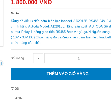
1.800.000 VNĐ
Mô tả :
Đồng hồ điều khiển cảm biến lực loadcell AD2015E RS485 24V 2 đ
chính hãng Autoda Model: AD2015E Hãng sản xuất: AUTODA Số đầ
output Relay 1 cổng giao tiếp RS485 Đơn vị: g/kg/t/N Nguồn cung
( 10V - 30V DC) Chức năng đo và điều khiển cảm biến lực loadcell
chức năng cân chỉn...
-
Số lượng
THÊM VÀO GIỎ HÀNG
TAGS
042026