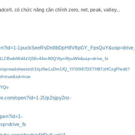
cell, có chức năng cân chỉnh zero, net, peak, valley...
/open?id=1-1pucbSeeRsDrdlbDpH8V8pGY_FpsQuY&usp=drive
id=1LCBwbiWd4zVjS6v44orft0QVtynWyuWb&usp=drive_fs
com/spreadsheets/d/1hjzNe1oDm1fQ_YF0I987D3THB7zHCzgP/edit?
f=true&sd=true
iYQo
ogle.com/open?id=1-2Up2sjpy2nz-
open?id=1-
p=drive_fs