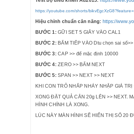
Test bộ điều khiển Ad2015:
https://www.yo
https://youtube.com/shorts/bikvEgcXzG8?feature
Hiệu chỉnh chuẩn cân năng:
https://www.
BƯỚC 1:
GỮI SET 5 GIÂY VÀO CAL1
BƯỚC 2:
BẤM TIẾP VÀO Dtu chọn sai số>> 1 
BƯỚC 3:
CAP >> để mặc định 10000
BƯỚC 4:
ZERO >> BẤM NEXT
BƯỚC 5:
SPAN >> NEXT >> NEXT
KHI CON TRỎ NHẤP NHÁY NHẬP GIÁ TRỊ Q
XONG ĐẶT QUẢ CÂN 20g LÊN >> NEXT. M
HÌNH CHÍNH LÀ XONG.
LÚC NÀY MÀN HÌNH SẼ HIỂN THỊ SỐ 20 