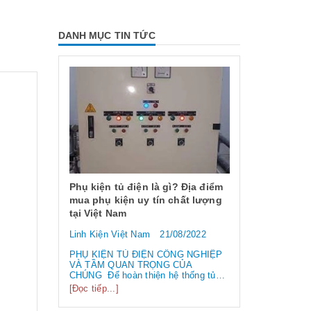
DANH MỤC TIN TỨC
 dụng và
 chống
Phụ kiện tủ điện là gì? Địa điểm
mua phụ kiện uy tín chất lượng
tại Việt Nam
6/2023
Linh Kiện Việt Nam
21/08/2022
ng và các
Công tắc hàn
 EMI
loại công tắ
PHỤ KIỆN TỦ ĐIỆN CÔNG NGHIỆP
 /
VÀ TẦM QUAN TRỌNG CỦA
biến nhất hi
điện từ” và
CHÚNG Để hoàn thiện hệ thống tủ
tần số
điện công nghiệp thì ngoài vỏ tủ điện,
Linh Kiện Việ
[Đọc tiếp...]
 liên tục.
bạn cần phải sử dụng đến rất nhiều
 làm hỏng
linh kiện tủ điện công nghiệp khác
Công tắc hành 
..