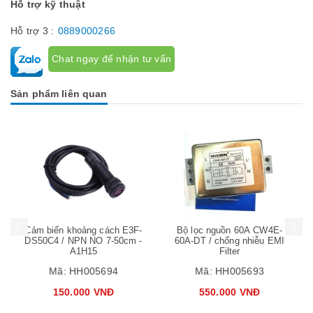
Hỗ trợ kỹ thuật
Hỗ trợ 3 :
0889000266
Chat ngay để nhận tư vấn
Sản phẩm liên quan
Mua hàng
Mua hàng
Mua
Cảm biến khoảng cách E3F-
Bộ lọc nguồn 60A CW4E-
DS50C4 / NPN NO 7-50cm -
60A-DT / chống nhiễu EMI
A1H15
Filter
Mã:
HH005694
Mã:
HH005693
150.000 VNĐ
550.000 VNĐ