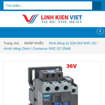
0
Trang chủ
NHẬP KHẨU
Khởi động từ 32A 36V NXC-32 /
chính hãng Chint / Contactor NXC-32 15kW