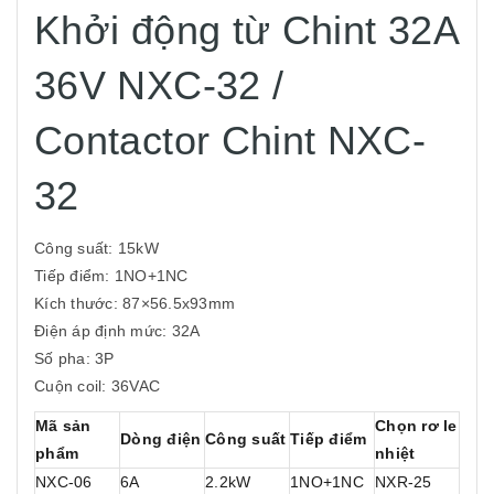
Khởi động từ Chint 32A
36V NXC-32 /
Contactor Chint NXC-
32
Công suất: 15kW
Tiếp điểm: 1NO+1NC
Kích thước: 87×56.5x93mm
Điện áp định mức: 32A
Số pha: 3P
Cuộn coil: 36VAC
Mã sản
Chọn rơ le
Dòng điện
Công suất
Tiếp điểm
phẩm
nhiệt
NXC-06
6A
2.2kW
1NO+1NC
NXR-25