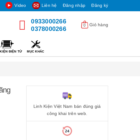
Video
Liên hệ
Đăng nhập
Đăng ký
0933000266
Giỏ hàng
0
0378000266
KIỆN ĐIỆN TỬ
MỤC KHÁC
hãng
Linh Kiện Việt Nam bán đúng giá
công khai trên web.