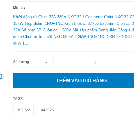
Mô tả :
Khởi động từ Chint 32A 380V NXC-32 / Contactor Chint NXC-32 Cô
15kW Tiếp điểm: 1NO+1NC Kích thước: 87×56.5x93mm Điện áp đ
32A Số pha: 3P Cuộn coil: 380V Mã sản phẩm Dòng điện Công suấ
điểm Chọn rơ le nhiệt NXC-06 6A 2.2kW 1NO+1NC NXR-25 NXC-0
4kW 1...
-
Số lượng
THÊM VÀO GIỎ HÀNG
TAGS
BS2022
042026