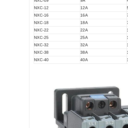
NXC-09
9A
NXC-12
12A
NXC-16
16A
NXC-18
18A
NXC-22
22A
NXC-25
25A
NXC-32
32A
NXC-38
38A
NXC-40
40A