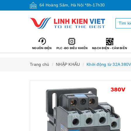
64 Hoàng Sâm, Hà Nội *8h-17h30
NGUỒN ĐIỆN
PLC -BO ĐIỀU KHIỂN
MẠCH ĐIỆN - CẢM BIẾN
Trang chủ
NHẬP KHẨU
Khởi động từ 32A 380V