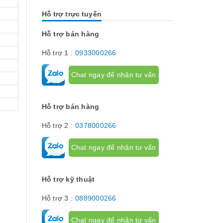
nhau. Vậy các loại phụ kiện tủ điện
thường lệ thì 
công nghiệp bao gồm những gì?
chính chúng t
Hỗ trợ trực tuyến
Chúng có tác dụng như thế nào hãy...
về dòng thiết 
[Đọc tiếp...]
hành trình hay
hạn hành trình
Hỗ trợ bán hàng
để giới hạn hà
phận chuyển đ
Hỗ trợ 1 :
0933000266
cơ cấu...
Chat ngay để nhận tư vấn
Hỗ trợ bán hàng
Hỗ trợ 2 :
0378000266
Chat ngay để nhận tư vấn
Hỗ trợ kỹ thuật
Hỗ trợ 3 :
0889000266
Chat ngay để nhận tư vấn