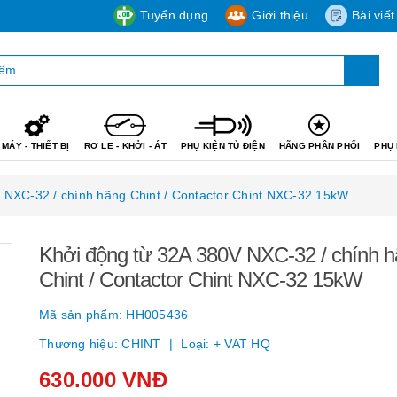
Tuyển dụng
Giới thiệu
Bài viết
MÁY - THIẾT BỊ
RƠ LE - KHỞI - ÁT
PHỤ KIỆN TỦ ĐIỆN
HÃNG PHÂN PHỐI
PHỤ 
 NXC-32 / chính hãng Chint / Contactor Chint NXC-32 15kW
Khởi động từ 32A 380V NXC-32 / chính 
Chint / Contactor Chint NXC-32 15kW
Mã sản phẩm:
HH005436
Thương hiệu:
CHINT
Loại:
+ VAT HQ
630.000 VNĐ