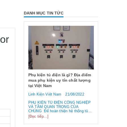
DANH MỤC TIN TỨC
or
 dụng và
 chống
Phụ kiện tủ điện là gì? Địa điểm
mua phụ kiện uy tín chất lượng
tại Việt Nam
6/2023
Linh Kiện Việt Nam
21/08/2022
ng và các
Công tắc hàn
 EMI
loại công tắ
PHỤ KIỆN TỦ ĐIỆN CÔNG NGHIỆP
 /
VÀ TẦM QUAN TRỌNG CỦA
biến nhất hi
điện từ” và
CHÚNG Để hoàn thiện hệ thống tủ
tần số
điện công nghiệp thì ngoài vỏ tủ điện,
Linh Kiện Việ
[Đọc tiếp...]
 liên tục.
bạn cần phải sử dụng đến rất nhiều
 làm hỏng
linh kiện tủ điện công nghiệp khác
Công tắc hành 
..