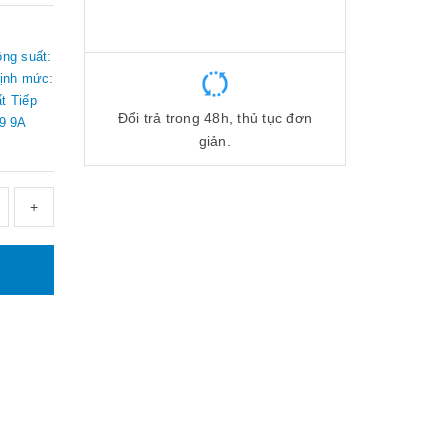
ng suất:
ịnh mức:
t Tiếp
Đổi trả trong 48h, thủ tục đơn
9 9A
giản.
+