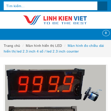
0
Trang chủ
Màn hình hiển thị LED
Màn hình đo chiều dài
hiển thị led 2.3 inch 4 số / led 2.3 inch counter