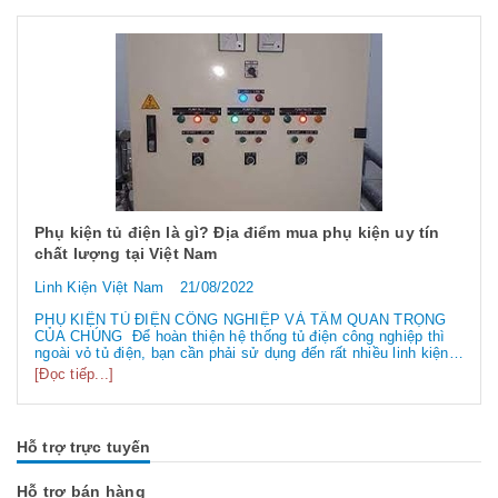
Phụ kiện tủ điện là gì? Địa điểm mua phụ kiện uy tín
chất lượng tại Việt Nam
Linh Kiện Việt Nam
21/08/2022
PHỤ KIỆN TỦ ĐIỆN CÔNG NGHIỆP VÀ TẦM QUAN TRỌNG
CỦA CHÚNG Để hoàn thiện hệ thống tủ điện công nghiệp thì
ngoài vỏ tủ điện, bạn cần phải sử dụng đến rất nhiều linh kiện
tủ điện công nghiệp khác nhau. Vậy các loại phụ kiện tủ điện
[Đọc tiếp...]
công nghiệp bao gồm những gì? Chúng có tác dụng như thế
nào hãy...
Hỗ trợ trực tuyến
Hỗ trợ bán hàng