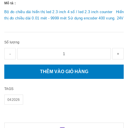
Mô tả :
Bộ đo chiều dài hiển thị led 2.3 inch 4 số / led 2.3 inch counter Hiển
thị đo chiều dài 0.01 mét - 9999 mét Sử dụng encoder 400 xung. 24V
Số lượng
-
+
THÊM VÀO GIỎ HÀNG
TAGS
042026