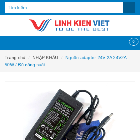
0
Trang chủ
NHẬP KHẨU
Nguồn adapter 24V 2A 24V2A
50W / Đủ công suất