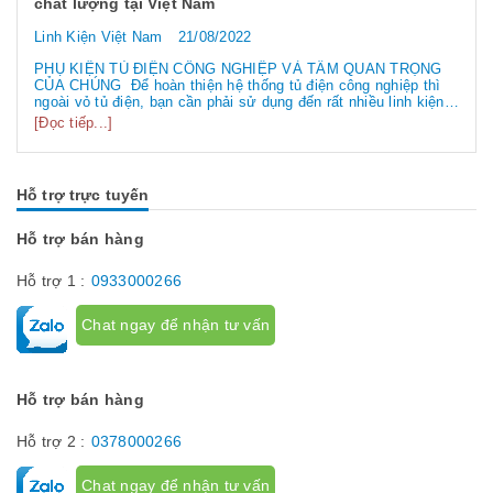
chất lượng tại Việt Nam
Linh Kiện Việt Nam
21/08/2022
PHỤ KIỆN TỦ ĐIỆN CÔNG NGHIỆP VÀ TẦM QUAN TRỌNG
CỦA CHÚNG Để hoàn thiện hệ thống tủ điện công nghiệp thì
ngoài vỏ tủ điện, bạn cần phải sử dụng đến rất nhiều linh kiện
tủ điện công nghiệp khác nhau. Vậy các loại phụ kiện tủ điện
[Đọc tiếp...]
công nghiệp bao gồm những gì? Chúng có tác dụng như thế
nào hãy...
Hỗ trợ trực tuyến
Hỗ trợ bán hàng
Hỗ trợ 1 :
0933000266
Chat ngay để nhận tư vấn
Hỗ trợ bán hàng
Hỗ trợ 2 :
0378000266
Chat ngay để nhận tư vấn