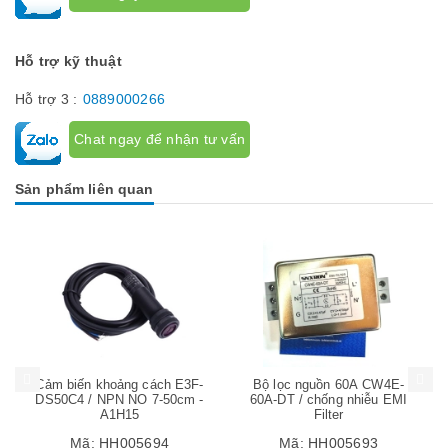
Hỗ trợ kỹ thuật
Hỗ trợ 3 :
0889000266
Chat ngay để nhận tư vấn
Sản phẩm liên quan
Mua hàng
Mua hàng
Mua
Cảm biến khoảng cách E3F-
Bộ lọc nguồn 60A CW4E-
DS50C4 / NPN NO 7-50cm -
60A-DT / chống nhiễu EMI
A1H15
Filter
Mã:
HH005694
Mã:
HH005693