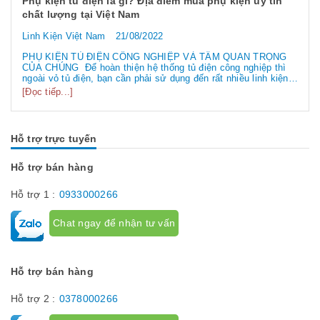
Phụ kiện tủ điện là gì? Địa điểm mua phụ kiện uy tín
chất lượng tại Việt Nam
Linh Kiện Việt Nam
21/08/2022
PHỤ KIỆN TỦ ĐIỆN CÔNG NGHIỆP VÀ TẦM QUAN TRỌNG
CỦA CHÚNG Để hoàn thiện hệ thống tủ điện công nghiệp thì
ngoài vỏ tủ điện, bạn cần phải sử dụng đến rất nhiều linh kiện
tủ điện công nghiệp khác nhau. Vậy các loại phụ kiện tủ điện
[Đọc tiếp...]
công nghiệp bao gồm những gì? Chúng có tác dụng như thế
nào hãy...
Hỗ trợ trực tuyến
Hỗ trợ bán hàng
Hỗ trợ 1 :
0933000266
Chat ngay để nhận tư vấn
Hỗ trợ bán hàng
Hỗ trợ 2 :
0378000266