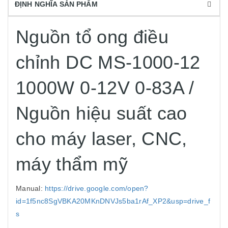
ĐỊNH NGHĨA SẢN PHẨM
Nguồn tổ ong điều
chỉnh DC MS-1000-12
1000W 0-12V 0-83A /
Nguồn hiệu suất cao
cho máy laser, CNC,
máy thẩm mỹ
Manual:
https://drive.google.com/open?
id=1f5nc8SgVBKA20MKnDNVJs5ba1rAf_XP2&usp=drive_f
s