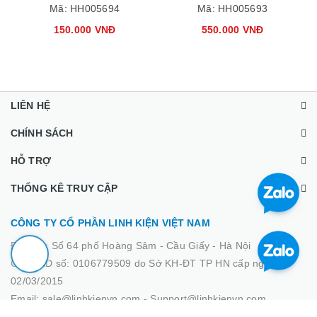
Mã:
HH005694
Mã:
HH005693
150.000 VNĐ
550.000 VNĐ
LIÊN HỆ
CHÍNH SÁCH
HỖ TRỢ
THỐNG KÊ TRUY CẬP
CÔNG TY CỔ PHẦN LINH KIỆN VIỆT NAM
Địa chỉ :
Số 64 phố Hoàng Sâm - Cầu Giấy - Hà Nội
GPĐKKD số: 0106779509 do Sở KH-ĐT TP HN cấp ngày
02/03/2015
Email: sale@linhkienvn.com - Support@linhkienvn.com
Hỗ trợ bán hàng: 0933.000.266 - 0378.000.266