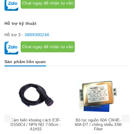
Chat ngay để nhận tư vấn
Hỗ trợ kỹ thuật
Hỗ trợ 3 :
0889000266
Chat ngay để nhận tư vấn
Sản phẩm liên quan
Mua hàng
Mua hàng
Mua
Cảm biến khoảng cách E3F-
Bộ lọc nguồn 60A CW4E-
DS50C4 / NPN NO 7-50cm -
60A-DT / chống nhiễu EMI
A1H15
Filter