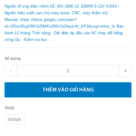
Nguồn tổ ong điều chỉnh DC MS-1000-12 1000W 0-12V 0-83A /
Nguồn hiệu suất cao cho máy laser, CNC, máy thẩm mỹ
Manual: https://drive.google.com/open?
id=1f5nc8SgVBKA20MKnDNVJs5ba1rAf_XP2&usp=drive_fs Bảo
hành 12 tháng Tính năng: -Dải điện áp đầu vào AC thay đổi bằng
công tắc. -Kiểm tra bur...
Số lượng
-
+
THÊM VÀO GIỎ HÀNG
TAGS
042026