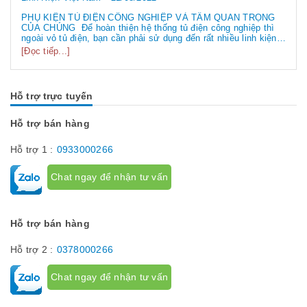
chất lượng tại Việt Nam
Linh Kiện Việt Nam
21/08/2022
PHỤ KIỆN TỦ ĐIỆN CÔNG NGHIỆP VÀ TẦM QUAN TRỌNG
CỦA CHÚNG Để hoàn thiện hệ thống tủ điện công nghiệp thì
ngoài vỏ tủ điện, bạn cần phải sử dụng đến rất nhiều linh kiện
tủ điện công nghiệp khác nhau. Vậy các loại phụ kiện tủ điện
[Đọc tiếp...]
công nghiệp bao gồm những gì? Chúng có tác dụng như thế
nào hãy...
Hỗ trợ trực tuyến
Hỗ trợ bán hàng
Hỗ trợ 1 :
0933000266
Chat ngay để nhận tư vấn
Hỗ trợ bán hàng
Hỗ trợ 2 :
0378000266