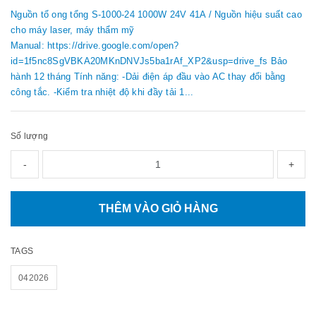
Nguồn tổ ong tổng S-1000-24 1000W 24V 41A / Nguồn hiệu suất cao
cho máy laser, máy thẩm mỹ
Manual: https://drive.google.com/open?
id=1f5nc8SgVBKA20MKnDNVJs5ba1rAf_XP2&usp=drive_fs Bảo
hành 12 tháng Tính năng: -Dải điện áp đầu vào AC thay đổi bằng
công tắc. -Kiểm tra nhiệt độ khi đầy tải 1...
Số lượng
-
+
THÊM VÀO GIỎ HÀNG
TAGS
042026