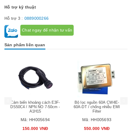
Chat ngay để nhận tư vấn
Hỗ trợ kỹ thuật
Hỗ trợ 3 :
0889000266
Chat ngay để nhận tư vấn
Sản phẩm liên quan
Mua hàng
Mua hàng
Mua
Cảm biến khoảng cách E3F-
Bộ lọc nguồn 60A CW4E-
DS50C4 / NPN NO 7-50cm -
60A-DT / chống nhiễu EMI
A1H15
Filter