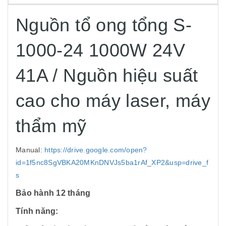
ĐỊNH NGHĨA SẢN PHẨM
Nguồn tổ ong tổng S-
1000-24 1000W 24V
41A / Nguồn hiệu suất
cao cho máy laser, máy
thẩm mỹ
Manual:
https://drive.google.com/open?
id=1f5nc8SgVBKA20MKnDNVJs5ba1rAf_XP2&usp=drive_f
s
Bảo hành 12 tháng
Tính năng: