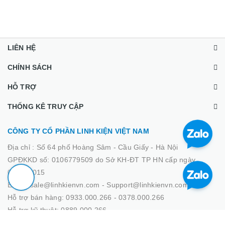
Mã:
HH005694
Mã:
HH005693
150.000 VNĐ
550.000 VNĐ
LIÊN HỆ
CHÍNH SÁCH
HỖ TRỢ
THỐNG KÊ TRUY CẬP
CÔNG TY CỔ PHẦN LINH KIỆN VIỆT NAM
Địa chỉ :
Số 64 phố Hoàng Sâm - Cầu Giấy - Hà Nội
GPĐKKD số: 0106779509 do Sở KH-ĐT TP HN cấp ngày
02/03/2015
Email: sale@linhkienvn.com - Support@linhkienvn.com
Hỗ trợ bán hàng: 0933.000.266 - 0378.000.266