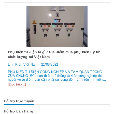
Phụ kiện tủ điện là gì? Địa điểm mua phụ kiện uy tín
chất lượng tại Việt Nam
Linh Kiện Việt Nam
21/08/2022
PHỤ KIỆN TỦ ĐIỆN CÔNG NGHIỆP VÀ TẦM QUAN TRỌNG
CỦA CHÚNG Để hoàn thiện hệ thống tủ điện công nghiệp thì
ngoài vỏ tủ điện, bạn cần phải sử dụng đến rất nhiều linh kiện
tủ điện công nghiệp khác nhau. Vậy các loại phụ kiện tủ điện
[Đọc tiếp...]
công nghiệp bao gồm những gì? Chúng có tác dụng như thế
nào hãy...
Hỗ trợ trực tuyến
Hỗ trợ bán hàng