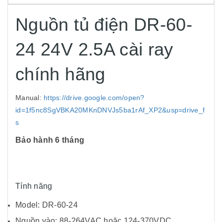
Nguồn tủ điện DR-60-
24 24V 2.5A cài ray
chính hãng
Manual:
https://drive.google.com/open?
id=1f5nc8SgVBKA20MKnDNVJs5ba1rAf_XP2&usp=drive_f
s
Bảo hành 6 tháng
Tính năng
Model: DR-60-24
Nguồn vào: 88-264VAC hoặc 124-370VDC