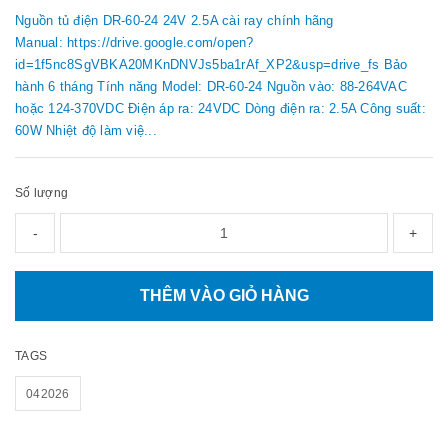
Nguồn tủ điện DR-60-24 24V 2.5A cài ray chính hãng
Manual: https://drive.google.com/open?
id=1f5nc8SgVBKA20MKnDNVJs5ba1rAf_XP2&usp=drive_fs Bảo
hành 6 tháng Tính năng Model: DR-60-24 Nguồn vào: 88-264VAC
hoặc 124-370VDC Điện áp ra: 24VDC Dòng điện ra: 2.5A Công suất:
60W Nhiệt độ làm việ...
Số lượng
-
+
THÊM VÀO GIỎ HÀNG
TAGS
042026