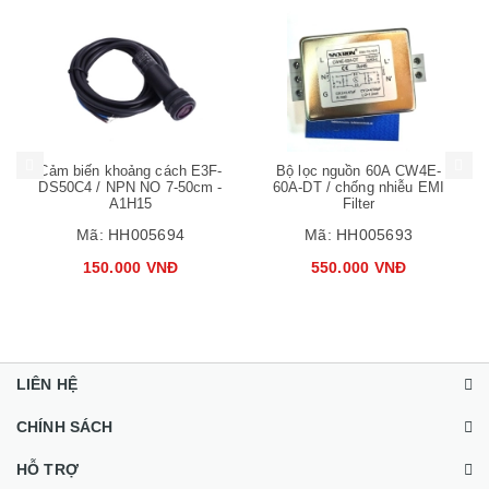
Mua hàng
Mua hàng
Mua
Cảm biến khoảng cách E3F-
Bộ lọc nguồn 60A CW4E-
DS50C4 / NPN NO 7-50cm -
60A-DT / chống nhiễu EMI
A1H15
Filter
Mã:
HH005694
Mã:
HH005693
150.000 VNĐ
550.000 VNĐ
LIÊN HỆ
CHÍNH SÁCH
HỖ TRỢ