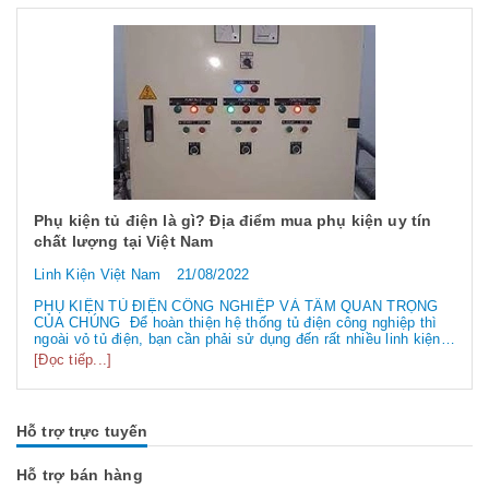
Phụ kiện tủ điện là gì? Địa điểm mua phụ kiện uy tín
chất lượng tại Việt Nam
Linh Kiện Việt Nam
21/08/2022
PHỤ KIỆN TỦ ĐIỆN CÔNG NGHIỆP VÀ TẦM QUAN TRỌNG
CỦA CHÚNG Để hoàn thiện hệ thống tủ điện công nghiệp thì
ngoài vỏ tủ điện, bạn cần phải sử dụng đến rất nhiều linh kiện
tủ điện công nghiệp khác nhau. Vậy các loại phụ kiện tủ điện
[Đọc tiếp...]
công nghiệp bao gồm những gì? Chúng có tác dụng như thế
nào hãy...
Hỗ trợ trực tuyến
Hỗ trợ bán hàng