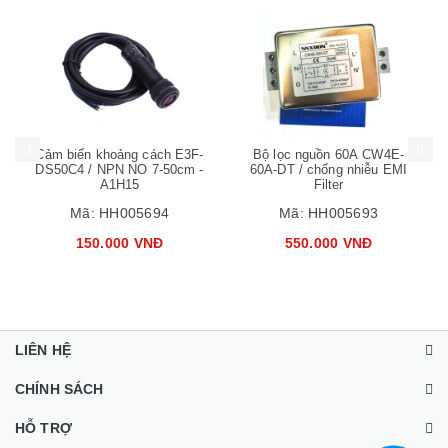
Mua hàng
Mua hàng
Mua
Cảm biến khoảng cách E3F-
Bộ lọc nguồn 60A CW4E-
DS50C4 / NPN NO 7-50cm -
60A-DT / chống nhiễu EMI
A1H15
Filter
Mã:
HH005694
Mã:
HH005693
150.000 VNĐ
550.000 VNĐ
LIÊN HỆ
CHÍNH SÁCH
HỖ TRỢ