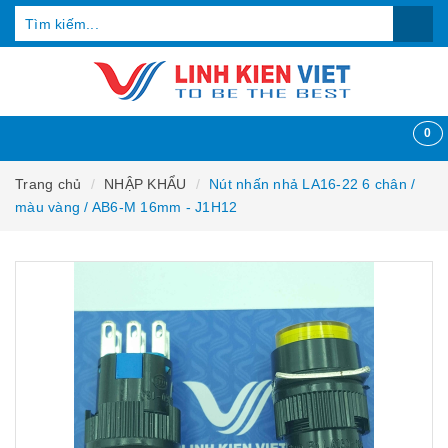
0
Trang chủ
NHẬP KHẨU
Nút nhấn nhả LA16-22 6 chân /
màu vàng / AB6-M 16mm - J1H12