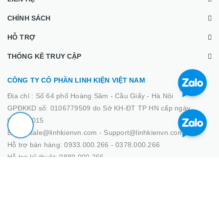
CHÍNH SÁCH
HỖ TRỢ
THỐNG KÊ TRUY CẬP
CÔNG TY CỔ PHẦN LINH KIỆN VIỆT NAM
Địa chỉ :
Số 64 phố Hoàng Sâm - Cầu Giấy - Hà Nội
GPĐKKD số: 0106779509 do Sở KH-ĐT TP HN cấp ngày
02/03/2015
Email: sale@linhkienvn.com - Support@linhkienvn.com
Hỗ trợ bán hàng: 0933.000.266 - 0378.000.266
Hỗ trợ kỹ thuật: 0889.000.266
© Bản quyền thuộc về Linh Kiện Việt Nam