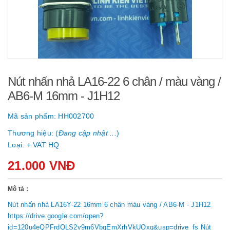
Nút nhấn nhả LA16-22 6 chân / màu vàng /
AB6-M 16mm - J1H12
Mã sản phẩm:
HH002700
Thương hiệu: (
Đang cập nhật ...
)
Loại:
+ VAT HQ
21.000 VNĐ
Mô tả :
Nút nhấn nhả LA16Y-22 16mm 6 chân màu vàng / AB6-M - J1H12
https://drive.google.com/open?
id=120u4eQPFrdQLS2v9m6VbgEmXrhVkUOxg&usp=drive_fs Nút