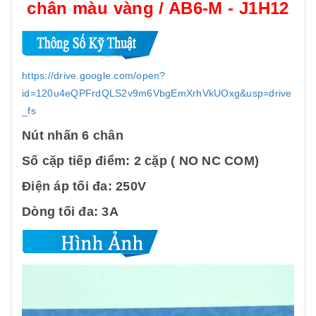
chân màu vàng / AB6-M - J1H12
https://drive.google.com/open?
id=120u4eQPFrdQLS2v9m6VbgEmXrhVkUOxg&usp=drive
_fs
Nút nhấn 6 chân
Số cặp tiếp điểm: 2 cặp ( NO NC COM)
Điện áp tối đa: 250V
Dòng tối đa: 3A