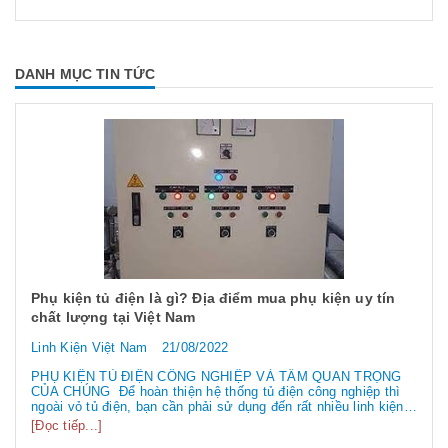
DANH MỤC TIN TỨC
Phụ kiện tủ điện là gì? Địa điểm mua phụ kiện uy tín
chất lượng tại Việt Nam
Linh Kiện Việt Nam
21/08/2022
PHỤ KIỆN TỦ ĐIỆN CÔNG NGHIỆP VÀ TẦM QUAN TRỌNG
CỦA CHÚNG Để hoàn thiện hệ thống tủ điện công nghiệp thì
ngoài vỏ tủ điện, bạn cần phải sử dụng đến rất nhiều linh kiện
tủ điện công nghiệp khác nhau. Vậy các loại phụ kiện tủ điện
[Đọc tiếp...]
công nghiệp bao gồm những gì? Chúng có tác dụng như thế