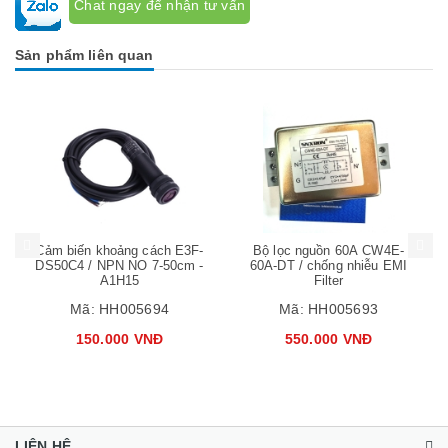
Chat ngay để nhận tư vấn
Sản phẩm liên quan
Mua hàng
Mua hàng
Mua
Cảm biến khoảng cách E3F-
Bộ lọc nguồn 60A CW4E-
DS50C4 / NPN NO 7-50cm -
60A-DT / chống nhiễu EMI
A1H15
Filter
Mã:
HH005694
Mã:
HH005693
150.000 VNĐ
550.000 VNĐ
LIÊN HỆ