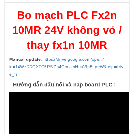
Bo mạch PLC Fx2n
10MR 24V không vỏ /
thay fx1n 10MR
Manual update
:
https://drive.google.com/open?
id=14WzDDQXFC5RSlZa4GmkknHuuVIpB_peW&usp=driv
e_fs
- Hướng dẫn đấu nối và nạp board PLC :