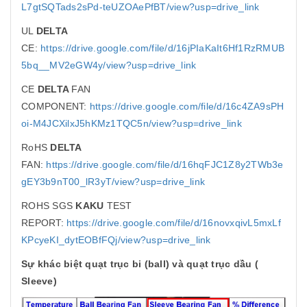
L7gtSQTads2sPd-teUZOAePfBT/view?usp=drive_link
UL
DELTA
CE:
https://drive.google.com/file/d/16jPIaKaIt6Hf1RzRMUB
5bq__MV2eGW4y/view?usp=drive_link
CE
DELTA
FAN
COMPONENT:
https://drive.google.com/file/d/16c4ZA9sPH
oi-M4JCXilxJ5hKMz1TQC5n/view?usp=drive_link
RoHS
DELTA
FAN:
https://drive.google.com/file/d/16hqFJC1Z8y2TWb3e
gEY3b9nT00_lR3yT/view?usp=drive_link
ROHS SGS
KAKU
TEST
REPORT:
https://drive.google.com/file/d/16novxqivL5mxLf
KPcyeKI_dytEOBfFQj/view?usp=drive_link
Sự khác biệt quạt trục bi (ball) và quạt trục dầu (
Sleeve)