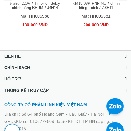
6 phút 220V / Timer off delay
KM18-08P PNP NO / chính
chính hãng BERM / J4H14
hãng Fotek / A8H11
Mã:
HH005588
Mã:
HH005581
130.000 VNĐ
200.000 VNĐ
LIÊN HỆ
CHÍNH SÁCH
HỖ TRỢ
THỐNG KÊ TRUY CẬP
CÔNG TY CỔ PHẦN LINH KIỆN VIỆT NAM
Địa chỉ :
Số 64 phố Hoàng Sâm - Cầu Giấy - Hà Nội
GPĐKKD số: 0106779509 do Sở KH-ĐT TP HN cấp ngày
02/03/2015