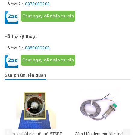
Hỗ trợ 2 :
0378000266
Chat ngay để nhận tư vấn
Hỗ trợ kỹ thuật
Hỗ trợ 3 :
0889000266
Chat ngay để nhận tư vấn
Sản phẩm liên quan
Mua hàng
Mua hàng
Mua
Rơ le thời gian tắt trễ ST3PF
Cảm biến tiệm cận kim loại