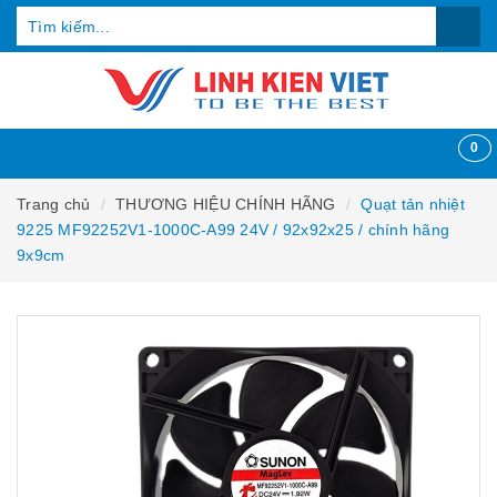
0
Trang chủ
THƯƠNG HIỆU CHÍNH HÃNG
Quạt tản nhiệt
9225 MF92252V1-1000C-A99 24V / 92x92x25 / chính hãng
9x9cm