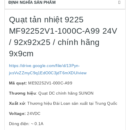
ĐỊNH NGHĨA SẢN PHẨM
Quạt tản nhiệt 9225
MF92252V1-1000C-A99 24V
/ 92x92x25 / chính hãng
9x9cm
https://drive.google.com/file/d/13Pyn-
jxsVvZZmyC9q1EdO0C3jdT6mXDU/view
Mã quạt:
ME92252V1-000C-A99
Thương hiệu
: Quạt DC chính hãng SUNON
Xuất xứ
: Thương hiệu Đài Loan sản xuất tại Trung Quốc
Voltage:
24VDC
Dòng điện: ~ 0.1A