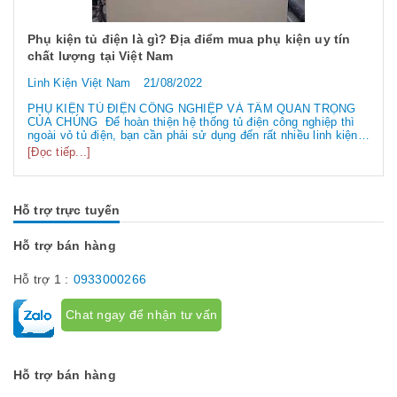
Phụ kiện tủ điện là gì? Địa điểm mua phụ kiện uy tín
chất lượng tại Việt Nam
Linh Kiện Việt Nam
21/08/2022
PHỤ KIỆN TỦ ĐIỆN CÔNG NGHIỆP VÀ TẦM QUAN TRỌNG
CỦA CHÚNG Để hoàn thiện hệ thống tủ điện công nghiệp thì
ngoài vỏ tủ điện, bạn cần phải sử dụng đến rất nhiều linh kiện
tủ điện công nghiệp khác nhau. Vậy các loại phụ kiện tủ điện
[Đọc tiếp...]
công nghiệp bao gồm những gì? Chúng có tác dụng như thế
nào hãy...
Hỗ trợ trực tuyến
Hỗ trợ bán hàng
Hỗ trợ 1 :
0933000266
Chat ngay để nhận tư vấn
Hỗ trợ bán hàng