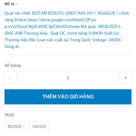
Mô tả :
Quạt tản nhiệt 9225 MF92252V1-1000C-A99 24V / 92x92x25 / chính
hãng 9x9cm https://drive.google.com/file/d/13Pyn-
jxsVvZZmyC9q1EdO0C3jdT6mXDU/view Mã quạt: ME92252V1-
000C-A99 Thương hiệu: Quạt DC chính hãng SUNON Xuất xứ:
Thương hiệu Đài Loan sản xuất tại Trung Quốc Voltage: 24VDC
Dòng đi...
Số lượng
-
+
THÊM VÀO GIỎ HÀNG
TAGS
BS2022
042026