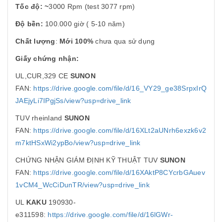
Tốc độ: ~
3000 Rpm (test 3077 rpm)
Độ bền:
100.000 giờ ( 5-10 năm)
Chất lượng
:
Mới 100%
chưa qua sử dụng
Giấy chứng nhận:
UL,CUR,329 CE
SUNON
FAN:
https://drive.google.com/file/d/16_VY29_ge38SrpxIrQ
JAEjyLi7IPgjSs/view?usp=drive_link
TUV rheinland
SUNON
FAN:
https://drive.google.com/file/d/16XLt2aUNrh6exzk6v2
m7ktHSxWi2ypBo/view?usp=drive_link
CHỨNG NHẬN GIÁM ĐỊNH KỸ THUẬT TUV
SUNON
FAN:
https://drive.google.com/file/d/16XAktP8CYcrbGAuev
1vCM4_WcCiDunTR/view?usp=drive_link
UL
KAKU
190930-
e311598:
https://drive.google.com/file/d/16lGWr-