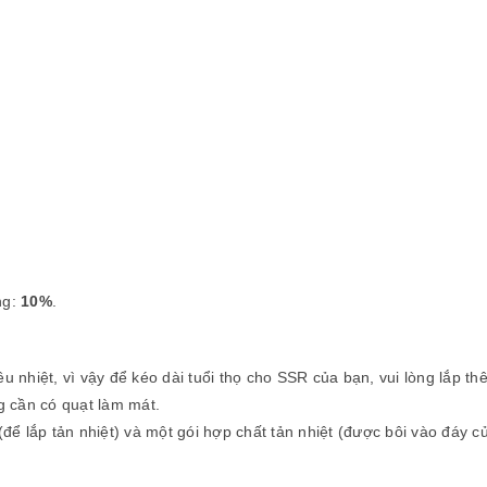
ng:
10%
.
u nhiệt, vì vậy để kéo dài tuổi thọ cho SSR của bạn, vui lòng lắp t
ng cần có quạt làm mát.
(để lắp tản nhiệt) và một gói hợp chất tản nhiệt (được bôi vào đáy c