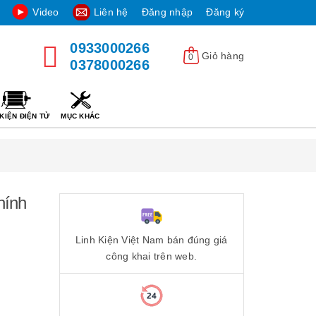
Video
Liên hệ
Đăng nhập
Đăng ký
0933000266
Giỏ hàng
0
0378000266
KIỆN ĐIỆN TỬ
MỤC KHÁC
hính
Linh Kiện Việt Nam bán đúng giá
công khai trên web.