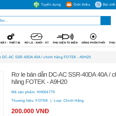
Tuyển dụng
Giới thiệu
Bài viết
MÁY - THIẾT BỊ
RƠ LE - KHỞI - ÁT
PHỤ KIỆN TỦ ĐIỆN
HÃNG PHÂN PHỐI
PHỤ 
ẫn DC-AC SSR-40DA 40A / chính hãng FOTEK - A9H20
Rơ le bán dẫn DC-AC SSR-40DA 40A / c
hãng FOTEK - A9H20
Mã sản phẩm:
HH004775
Thương hiệu:
FOTEK
Loại:
Chính Hãng
200.000 VNĐ