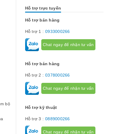
nhau. Vậy các loại phụ kiện tủ điện
thường lệ thì 
công nghiệp bao gồm những gì?
chính chúng t
Hỗ trợ trực tuyến
Chúng có tác dụng như thế nào hãy...
về dòng thiết 
[Đọc tiếp...]
hành trình hay
hạn hành trình
Hỗ trợ bán hàng
để giới hạn hà
phận chuyển đ
Hỗ trợ 1 :
0933000266
cơ cấu...
Chat ngay để nhận tư vấn
Hỗ trợ bán hàng
Hỗ trợ 2 :
0378000266
Chat ngay để nhận tư vấn
hêm bộ
Hỗ trợ kỹ thuật
ủa
Hỗ trợ 3 :
0889000266
Chat ngay để nhận tư vấn