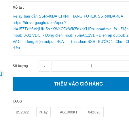
Mô tả :
Relay bán dẫn SSR-40DA CHÍNH HÃNG FOTEK SSR40DA 40A
https://drive.google.com/open?
id=157TzY6VhjUKjSszXWnODdWI05nkoYi1P&usp=drive_fs - Điện
input: 3-32 VĐC. - Dòng điện input: 75mA(12V). - Điện áp output: 
VAC. - Dòng điện output: 40A. Tính chọn SSR: BƯỚC 1: Chọn C
điều...
-
Số lượng
THÊM VÀO GIỎ HÀNG
TAGS
BS2022
relay
TAG1000K1
042026