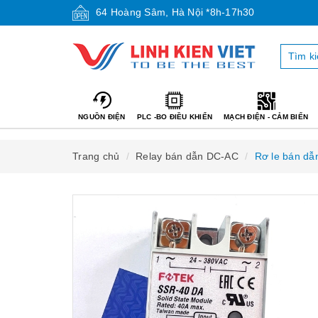
64 Hoàng Sâm, Hà Nội *8h-17h30
NGUỒN ĐIỆN
PLC -BO ĐIỀU KHIỂN
MẠCH ĐIỆN - CẢM BIẾN
Trang chủ
Relay bán dẫn DC-AC
Rơ le bán d