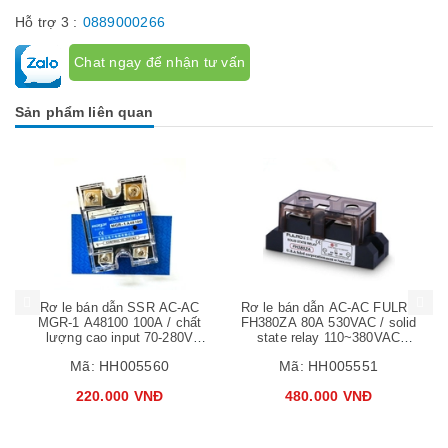
Hỗ trợ 3 :
0889000266
Chat ngay để nhận tư vấn
Sản phẩm liên quan
Mua hàng
Mua hàng
Mua
Rơ le bán dẫn SSR AC-AC
Rơ le bán dẫn AC-AC FULRD
MGR-1 A48100 100A / chất
FH380ZA 80A 530VAC / solid
lượng cao input 70-280V
state relay 110~380VAC
output 24-480V AC / B5H13
36~530VAC / B10H17
Mã:
HH005560
Mã:
HH005551
220.000 VNĐ
480.000 VNĐ