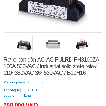
Rơ le bán dẫn AC-AC FULRD FH3100ZA
100A 530VAC / industrial solid state relay
110~380VAC 36~530VAC / B10H16
Mã sản phẩm:
HH005552
Thương hiệu:
FULRD
Loại:
Chính Hãng
690.000 VNĐ