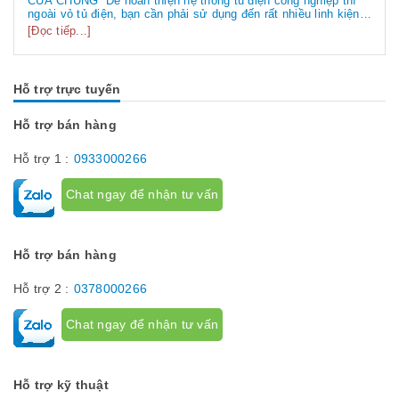
CỦA CHÚNG Để hoàn thiện hệ thống tủ điện công nghiệp thì
ngoài vỏ tủ điện, bạn cần phải sử dụng đến rất nhiều linh kiện
tủ điện công nghiệp khác nhau. Vậy các loại phụ kiện tủ điện
[Đọc tiếp...]
công nghiệp bao gồm những gì? Chúng có tác dụng như thế
nào hãy...
Hỗ trợ trực tuyến
Hỗ trợ bán hàng
Hỗ trợ 1 :
0933000266
Chat ngay để nhận tư vấn
Hỗ trợ bán hàng
Hỗ trợ 2 :
0378000266
Chat ngay để nhận tư vấn
Hỗ trợ kỹ thuật