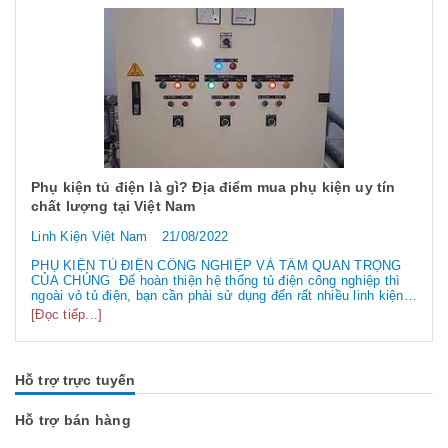
Phụ kiện tủ điện là gì? Địa điểm mua phụ kiện uy tín
chất lượng tại Việt Nam
Linh Kiện Việt Nam
21/08/2022
PHỤ KIỆN TỦ ĐIỆN CÔNG NGHIỆP VÀ TẦM QUAN TRỌNG
CỦA CHÚNG Để hoàn thiện hệ thống tủ điện công nghiệp thì
ngoài vỏ tủ điện, bạn cần phải sử dụng đến rất nhiều linh kiện
tủ điện công nghiệp khác nhau. Vậy các loại phụ kiện tủ điện
[Đọc tiếp...]
công nghiệp bao gồm những gì? Chúng có tác dụng như thế
nào hãy...
Hỗ trợ trực tuyến
Hỗ trợ bán hàng