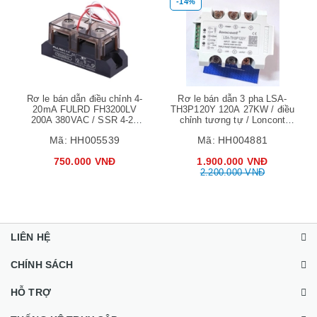
-14%
Rơ le bán dẫn điều chỉnh 4-
Rơ le bán dẫn 3 pha LSA-
20mA FULRD FH3200LV
TH3P120Y 120A 27KW / điều
200A 380VAC / SSR 4-20
chỉnh tương tự / Loncont
Relay Voltage Regulator/
(Relay Điều khiển bằng PLC)
Mã:
HH005539
Mã:
HH004881
B10H14
750.000 VNĐ
1.900.000 VNĐ
2.200.000 VNĐ
LIÊN HỆ
CHÍNH SÁCH
HỖ TRỢ