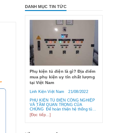
DANH MỤC TIN TỨC
 dụng và
 chống
Phụ kiện tủ điện là gì? Địa điểm
mua phụ kiện uy tín chất lượng
tại Việt Nam
6/2023
Linh Kiện Việt Nam
21/08/2022
ng và các
Công tắc hàn
 EMI
loại công tắ
PHỤ KIỆN TỦ ĐIỆN CÔNG NGHIỆP
 /
VÀ TẦM QUAN TRỌNG CỦA
biến nhất hi
điện từ” và
CHÚNG Để hoàn thiện hệ thống tủ
tần số
điện công nghiệp thì ngoài vỏ tủ điện,
Linh Kiện Việ
[Đọc tiếp...]
 liên tục.
bạn cần phải sử dụng đến rất nhiều
 làm hỏng
linh kiện tủ điện công nghiệp khác
Công tắc hành 
..
nhau. Vậy các loại phụ kiện tủ điện
thường lệ thì 
công nghiệp bao gồm những gì?
chính chúng t