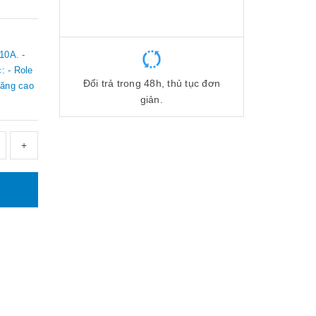
10A. -
: - Role
Đổi trả trong 48h, thủ tục đơn
tăng cao
giản.
+