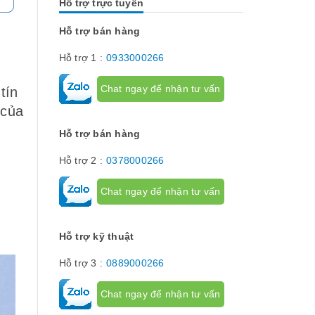
Hỗ trợ trực tuyến
Chúng có tác dụng như thế nào hãy...
về dòng thiết 
[Đọc tiếp...]
hành trình hay
hạn hành trình
Hỗ trợ bán hàng
để giới hạn hà
phận chuyển đ
Hỗ trợ 1 :
0933000266
cơ cấu...
Chat ngay để nhận tư vấn
tín
 của
Hỗ trợ bán hàng
Hỗ trợ 2 :
0378000266
Chat ngay để nhận tư vấn
Hỗ trợ kỹ thuật
Hỗ trợ 3 :
0889000266
Chat ngay để nhận tư vấn