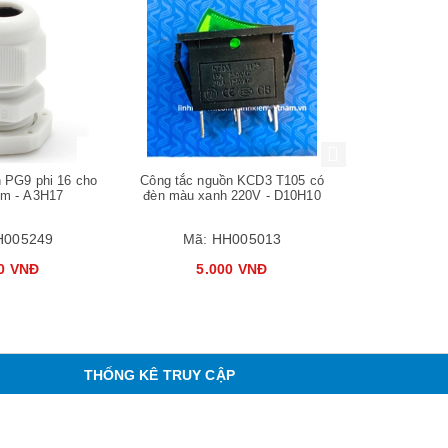
Mua hàng
Mua hàng
h PG9 phi 16 cho
Công tắc nguồn KCD3 T105 có
Cầu chì công
mm - A3H17
đèn màu xanh 220V - D10H10
10x38mm
H005249
Mã:
HH005013
Mã:
00 VNĐ
5.000 VNĐ
3.
THỐNG KÊ TRUY CẬP