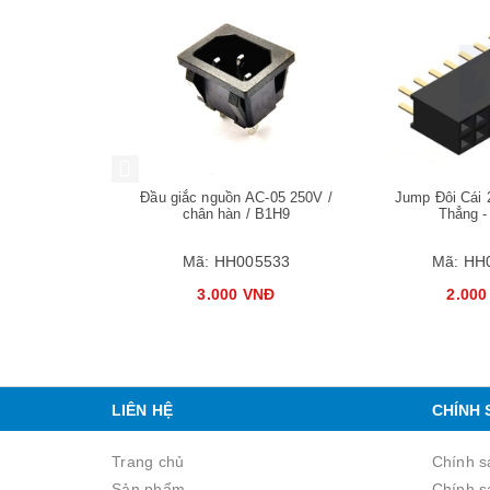
Mua hàng
Mua hàng
2.1mm 15cm /
Đầu giắc nguồn AC-05 250V /
Jump Đôi Cái
dapter -
chân hàn / B1H9
Thẳng -
05615
Mã:
HH005533
Mã:
HH
VNĐ
3.000 VNĐ
2.000
LIÊN HỆ
CHÍNH 
Trang chủ
Chính s
Sản phẩm
Chính s