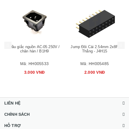
Mua hàng
Mua hàng
Mua
Đầu giắc nguồn AC-05 250V /
Jump Đôi Cái 2.54mm 2x8P
chân hàn / B1H9
Thẳng - J4H15
Mã:
HH005533
Mã:
HH005485
3.000 VNĐ
2.000 VNĐ
LIÊN HỆ
CHÍNH SÁCH
HỖ TRỢ