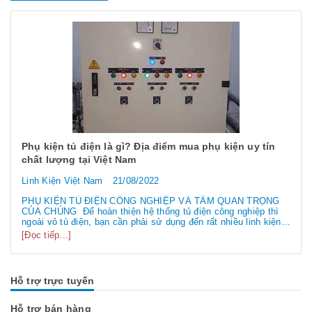
Phụ kiện tủ điện là gì? Địa điểm mua phụ kiện uy tín
chất lượng tại Việt Nam
Linh Kiện Việt Nam
21/08/2022
PHỤ KIỆN TỦ ĐIỆN CÔNG NGHIỆP VÀ TẦM QUAN TRỌNG
CỦA CHÚNG Để hoàn thiện hệ thống tủ điện công nghiệp thì
ngoài vỏ tủ điện, bạn cần phải sử dụng đến rất nhiều linh kiện
tủ điện công nghiệp khác nhau. Vậy các loại phụ kiện tủ điện
[Đọc tiếp...]
công nghiệp bao gồm những gì? Chúng có tác dụng như thế
nào hãy...
Hỗ trợ trực tuyến
Hỗ trợ bán hàng