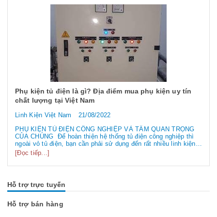
Phụ kiện tủ điện là gì? Địa điểm mua phụ kiện uy tín
chất lượng tại Việt Nam
Linh Kiện Việt Nam
21/08/2022
PHỤ KIỆN TỦ ĐIỆN CÔNG NGHIỆP VÀ TẦM QUAN TRỌNG
CỦA CHÚNG Để hoàn thiện hệ thống tủ điện công nghiệp thì
ngoài vỏ tủ điện, bạn cần phải sử dụng đến rất nhiều linh kiện
tủ điện công nghiệp khác nhau. Vậy các loại phụ kiện tủ điện
[Đọc tiếp...]
công nghiệp bao gồm những gì? Chúng có tác dụng như thế
nào hãy...
Hỗ trợ trực tuyến
Hỗ trợ bán hàng