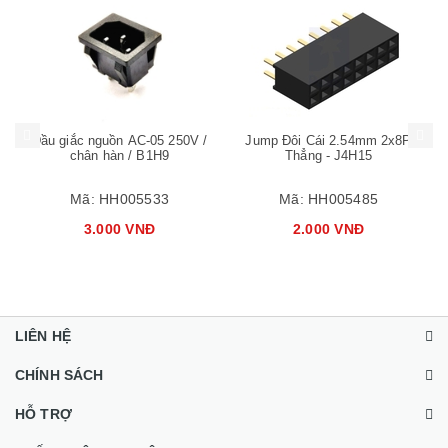
Mua hàng
Mua hàng
Mua
Đầu giắc nguồn AC-05 250V /
Jump Đôi Cái 2.54mm 2x8P
chân hàn / B1H9
Thẳng - J4H15
Mã:
HH005533
Mã:
HH005485
3.000 VNĐ
2.000 VNĐ
LIÊN HỆ
CHÍNH SÁCH
HỖ TRỢ