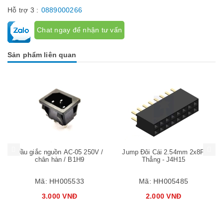
Hỗ trợ 3 :
0889000266
Chat ngay để nhận tư vấn
Sản phẩm liên quan
Mua hàng
Mua hàng
Mua
Đầu giắc nguồn AC-05 250V /
Jump Đôi Cái 2.54mm 2x8P
chân hàn / B1H9
Thẳng - J4H15
Mã:
HH005533
Mã:
HH005485
3.000 VNĐ
2.000 VNĐ