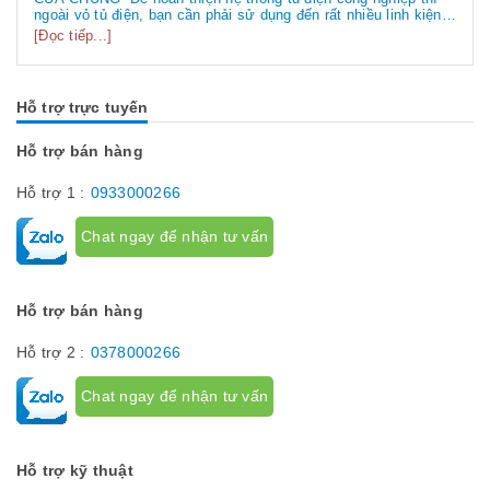
ngoài vỏ tủ điện, bạn cần phải sử dụng đến rất nhiều linh kiện
tủ điện công nghiệp khác nhau. Vậy các loại phụ kiện tủ điện
[Đọc tiếp...]
công nghiệp bao gồm những gì? Chúng có tác dụng như thế
nào hãy...
Hỗ trợ trực tuyến
Hỗ trợ bán hàng
Hỗ trợ 1 :
0933000266
Chat ngay để nhận tư vấn
Hỗ trợ bán hàng
Hỗ trợ 2 :
0378000266
Chat ngay để nhận tư vấn
Hỗ trợ kỹ thuật